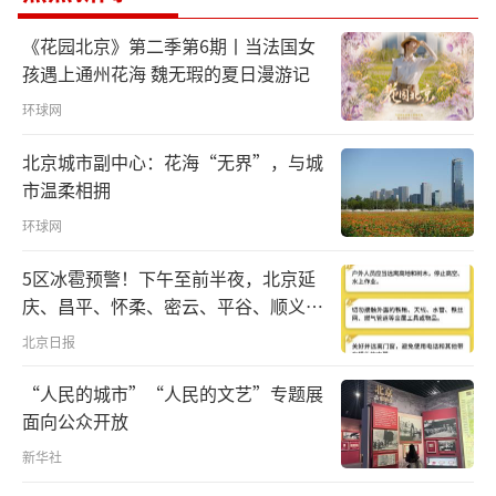
头记录下这些真实而温柔的故事。
《花园北京》第二季第6期丨当法国女
这一站，我们来到了新疆达坂城，走进这
孩遇上通州花海 魏无瑕的夏日漫游记
片风起云涌的浩瀚天地。
环球网
这里，年均大风日数超过200天，被誉为中
北京城市副中心：花海“无界”，与城
市温柔相拥
国的“风能宝库”。30多年前，中国首个商业
环球网
风电厂在此诞生，点燃了我国新能源发展的星
星之火。曾经，这里因飞沙走石而狂野不羁；
5区冰雹预警！下午至前半夜，北京延
如今，一座座风车如巨人般伫立，为万家灯火
庆、昌平、怀柔、密云、平谷、顺义、
门头沟、房山等区有较明显降雨，伴七
注入滚滚绿色动能。
北京日报
级左右短时大风和冰雹
在“双碳”目标的引领下，达坂城成为国
“人民的城市”“人民的文艺”专题展
面向公众开放
家首批沙戈荒大型风电光伏基地，每年可提供
新华社
约125亿度清洁电力，相当于减排二氧化碳100