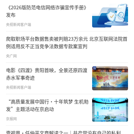
《2026版防范电信网络诈骗宣传手册》
发布
央视新闻客户端
爬取职场平台数据售卖被判赔23万余元 北京互联网法院首
例适用反不正当竞争法数据专款案宣判
央广网
电影《四渡》贵阳首映，全景还原四渡
赤水军事奇迹
央视新闻客户端
“高质量发展中国行·十年筑梦 生机勃
发”主题活动在京启动
京报网
壹视界·任仲平文章解读之一｜共产党没有自己的私利