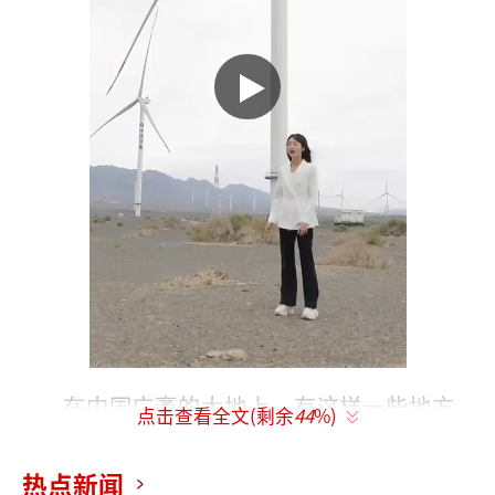
在中国广袤的大地上，有这样一些地方，
点击查看全文(剩余
44
%)
藏着人与自然最和谐、最动人的相遇。纪录片
《幸会中国》走访全国12个生态样本地，用镜
热点新闻