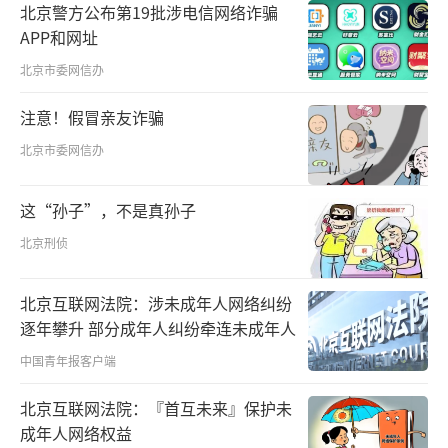
0万吨。与此同时，在古尔班腾古特沙漠，光伏
北京警方公布第19批涉电信网络诈骗
板如蓝色海洋般铺展，在荒漠中孕育新的生命
APP和网址
绿洲。在习近平生态文明思想指引下，新疆在
北京市委网信办
气候命运共同体的篇章中，用风与光谱写
注意！假冒亲友诈骗
着“坚持共谋全球生态文明建设之路”的中国
北京市委网信办
智慧。
这“孙子”，不是真孙子
《幸会中国》，记录人与自然的双向奔
赴。
北京刑侦
（责任编辑：1383）
北京互联网法院：涉未成年人网络纠纷
逐年攀升 部分成年人纠纷牵连未成年人
中国青年报客户端
北京互联网法院：『首互未来』保护未
成年人网络权益