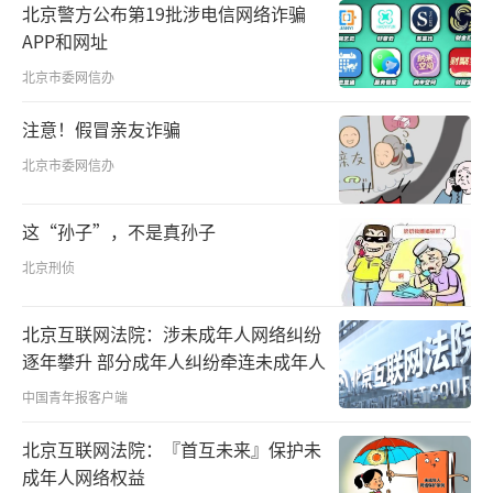
北京警方公布第19批涉电信网络诈骗
成两个市民驿站，覆盖全部29个居民区，上海
APP和网址
城区也已实现了“15分钟养老服务圈”全覆
北京市委网信办
盖。今年，上海还将新增养老床位3000张，新
注意！假冒亲友诈骗
增30个乡村长者照护之家。
北京市委网信办
我国60周岁及以上人口数量如今已超过3
亿，让老年人安享幸福晚年，始终是习近平总
这“孙子”，不是真孙子
书记的深深牵挂。
北京刑侦
党的二十届三中全会指出，要积极应对人
北京互联网法院：涉未成年人网络纠纷
口老龄化，完善发展养老事业和养老产业。
逐年攀升 部分成年人纠纷牵连未成年人
中国青年报客户端
北京互联网法院：『首互未来』保护未
成年人网络权益