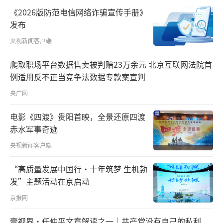
《2026版防范电信网络诈骗宣传手册》
发布
央视新闻客户端
爬取职场平台数据售卖被判赔23万余元 北京互联网法院首
例适用反不正当竞争法数据专款案宣判
央广网
电影《四渡》贵阳首映，全景还原四渡
赤水军事奇迹
推进社区支持的居家养老，不断提升服务
央视新闻客户端
水平。
“高质量发展中国行·十年筑梦 生机勃
今年，湖南持续打造“没有围墙”的养老
发”主题活动在京启动
院，把更多“小而精”的养老服务中心开到社
京报网
区。目前，湖南社区居家养老服务中心数量超
壹视界·任仲平文章解读之一｜共产党没有自己的私利
过了8500个。辽宁加快普及智慧养老，在沈阳