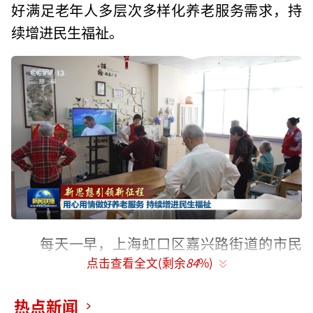
好满足老年人多层次多样化养老服务需求，持
续增进民生福祉。
每天一早，上海虹口区嘉兴路街道的市民
点击查看全文(剩余
84
%)
驿站就热闹起来，老人们在这儿可以享受到康
复保健、休闲娱乐、午间膳食等多项日间照料
热点新闻
服务。