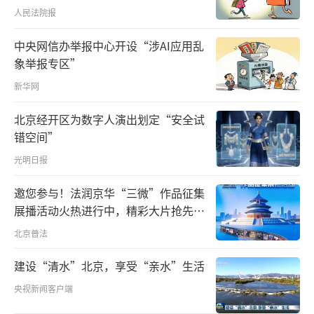
人民法院报
中央网信办举报中心开设“涉AI应用乱
象举报专区”
新华网
北京经开区为数字人演出划定“安全试
在今年全国两会上，习近平总书记强调，
错空间”
要在加强基础性、普惠性、兜底性民生建设和
光明日报
解决群众急难愁盼问题上多办实事。
邀您参与！法润京华“三微”作品征集
从中共中央、国务院发布《关于深化养老
展播活动火热进行中，精彩大片抢先看
服务改革发展的意见》，到政府工作报告将大
～
北京普法
力发展银发经济作为全年重点工作之一，我国
建设“清水”北京，享受“亲水”生活
分级分类、普惠可及、覆盖城乡、持续发展的
养老服务体系加速构建、越发健全。
央视新闻客户端