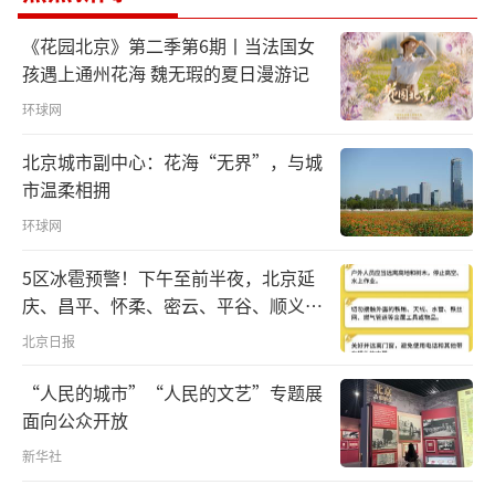
《花园北京》第二季第6期丨当法国女
2018年，习近平总书记在上海考察时，曾
孩遇上通州花海 魏无瑕的夏日漫游记
走进这家市民驿站。总书记指出，我国已经进
环球网
入老龄社会，让老年人老有所养、生活幸福、
健康长寿是我们的共同愿望。
北京城市副中心：花海“无界”，与城
市温柔相拥
环球网
5区冰雹预警！下午至前半夜，北京延
庆、昌平、怀柔、密云、平谷、顺义、
门头沟、房山等区有较明显降雨，伴七
北京日报
级左右短时大风和冰雹
“人民的城市”“人民的文艺”专题展
面向公众开放
新华社
牢记总书记嘱托，如今，嘉兴路街道已建