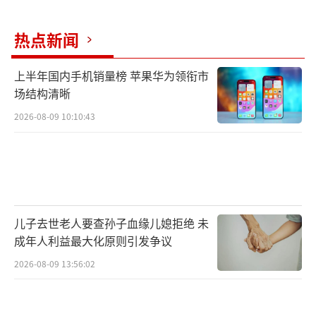
现人员离职、团队调整等变动时，必须做好服
热点新闻
务衔接，保障服务连续性，不得擅自停止服
务。本案中，机构因对校方政策掌握不及时，
上半年国内手机销量榜 苹果华为领衔市
未能及时履行告知义务，属于典型的履约瑕
场结构清晰
疵；学员出境后服务停滞，属于未全面履行合
2026-08-09 10:10:43
同义务，依法应当承担相应违约责任。
留学服务关乎学员的学业发展及机构的行
业声誉，双方都应秉持审慎态度，签订权责明
确的服务合同，并全面履行各自义务，才能减
儿子去世老人要查孙子血缘儿媳拒绝 未
少纠纷的发生。
（责任编辑：0072）
成年人利益最大化原则引发争议
2026-08-09 13:56:02