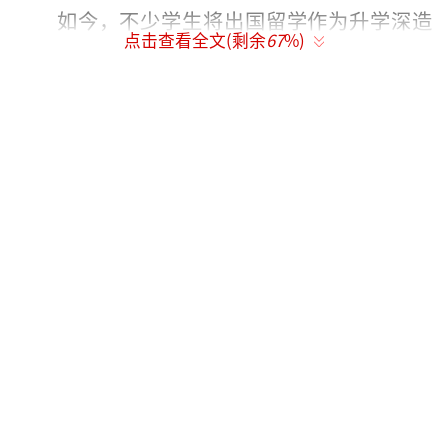
如今，不少学生将出国留学作为升学深造
点击查看全文(剩余
67
%)
的选择之一。留学服务合同订立及履行过程中
潜藏诸多风险，极易产生纠纷，需引起重视。
留学服务合同多为机构提供的格式合同。
按照民法典的规定，提供格式条款的一方未履
行提示或者说明义务，致使对方没有注意或者
理解与其有重大利害关系的条款的，对方可以
主张该条款不成为合同的内容。学员在签约前
应当审慎核查合同全部条款，重点区分服务阶
段、对应费用、退费规则、违约责任。对于机
构口头承诺的特殊服务、保障条款，务必落实
为书面合同内容，避免维权无据。对留学服务
机构而言，作为专业服务提供方与格式条款提