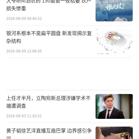
大爷听AI洒农药 150亩苗一夜枯萎 农户
损失惨重
2026-08-09 08:46:32
银河系根本不是扁平圆盘 新发现揭示复
杂结构
2026-08-09 12:06:35
上任才半月，立陶宛新总理涉嫌学术不
端遭调查
2026-08-03 11:20:31
黄子韬徐艺洋直播互扇巴掌 边界感引争
议