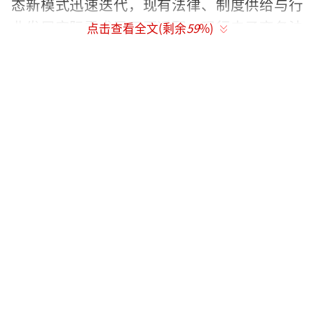
态新模式迅速迭代，现有法律、制度供给与行
业发展实际需求已不再适配。现行电子商务法
点击查看全文(剩余
59
%)
于2019年正式实施，相关规制条款多针对早期
的货架电商等传统电商业态，对直播电商等新
业态存在空白点；从罚则设定来看，对平台的
处罚种类较为单一，仅设置200万元封顶定额罚
款、停业整顿两类处罚，难以匹配对不同体
量、不同违法情节平台的差异化治理需求。
此前“幽灵外卖”“补贴大战”等乱象频
发，群众反映强烈，也暴露出相关领域的法治
约束手段存在短板。面对部分平台算法滥用、
数据垄断、跨业态无序竞争等新型风险，电子
商务领域法律制度体系亟待与时俱进、迭代完
善。