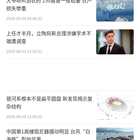
大爷听AI洒农药 150亩苗一夜枯萎 农户
损失惨重
2026-08-09 08:46:32
上任才半月，立陶宛新总理涉嫌学术不
端遭调查
2026-08-03 11:20:31
银河系根本不是扁平圆盘 新发现揭示复
杂结构
2026-08-09 12:06:35
中国第1高楼阻尼器摆动明显 台风“白
海豚”影响显著