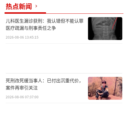
走出乡村、走向全国，也让城乡消费双向流通
热点新闻
更加顺畅。
儿科医生漏诊获刑：我认错但不能认罪
绿色发展成效显著——
医疗疏漏与刑事责任之争
2026-08-06 13:45:15
国家邮政局新闻发言人、市场监管司司长
林虎介绍，新修改的《快递暂行条例》实施一
年来，全行业包装标准化率达86%，回收复用
纸箱超16亿次，新能源和清洁能源车总量超7.5
万辆。
死刑改死缓当事人：已付出沉重代价，
案件再审引关注
“越来越多的消费者切身感受到快递纸箱
2026-08-06 07:37:00
薄了、胶带瘦了、面单小了、循环包装多了，
低碳智能配送正在重塑消费者的生活方
式。”林虎说。