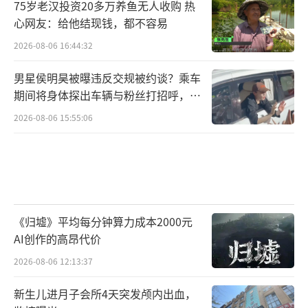
75岁老汉投资20多万养鱼无人收购 热
心网友：给他结现钱，都不容易
2026-08-06 16:44:32
男星侯明昊被曝违反交规被约谈？乘车
期间将身体探出车辆与粉丝打招呼，当
地交警回应
2026-08-06 15:55:06
《归墟》平均每分钟算力成本2000元
AI创作的高昂代价
2026-08-06 12:13:37
新生儿进月子会所4天突发颅内出血，