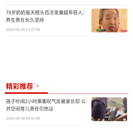
国家邮政局相关负责人表示，当前行业正
78岁奶奶每天梳头百次发量超年轻人：
将发展重心转到质的有效提升和量的合理增
养生贵在长久坚持
长。未来，随着促消费政策持续落地和行业新
2026-08-06 13:37:09
动能逐步壮大，邮政快递业将进一步发挥在物
流领域的引领作用，助力畅通经济循环，为经
济高质量发展持续注入动能。
（责任编辑：0072）
精彩推荐
孩子吵闹2小时乘客叹气反被家长怼 公
共空间育儿责任引热议
2026-08-06 09:32:06