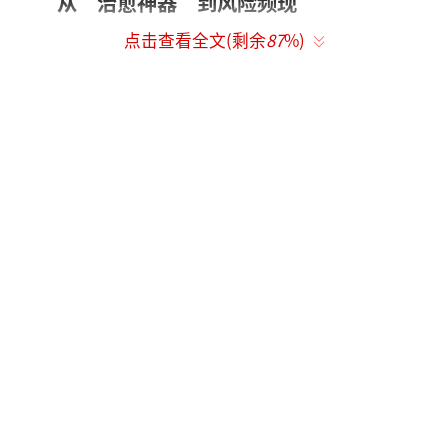
从“治愈神器”到风险频现
点击查看全文(剩余
87
%)
“拆开包装的时候就觉得味道特别大，玩
了一会儿就开始头晕。”玩家张欣冉回忆起第
一次玩手作解压球时的场景，至今仍心有余
悸。当时，直播间里主播不断展示各种颜色鲜
艳、手感柔软的解压玩具，反复揉捏的画面让
她觉得十分新奇，一口气下单了好几款。可收
到货后，她发现部分产品散发出明显的刺鼻气
味。起初她并未在意，没想到玩了一段时间
后，手背开始发红发痒，第二天甚至出现了轻
微脱皮。后来上网一查，她才意识到这些TPR
材质的玩具可能存在增塑剂、甲醛超标的隐
患。