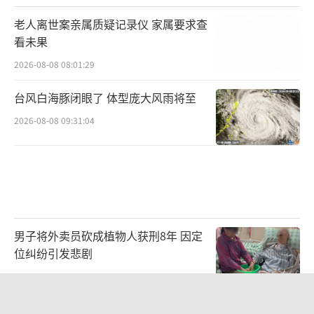
内耗里，不如把注意力转向“我具体能做什
老人离世案亲属质疑记录仪 家属要求查
么”，去找到那个未被满足的需要，去解决具
看未果
体的问题。
2026-08-08 08:01:29
徐珂则建议，可以通过四个步骤调解情
台风白海豚闭眼了 体型庞大风雨将至
绪：首先识别自己当下的具体情绪，再尝试用
2026-08-08 09:31:04
语言把情绪表达出来，比如“我是愤怒、委
屈、焦虑还是疲惫”，然后通过正念呼吸、渐
进式肌肉放松等方式让身体从紧张状态中平稳
下来，最后回到现实问题本身，看看压力背后
有哪些未被满足的需求，哪些问题可以通过沟
男子将外卖员砍成植物人获刑8年 因定
通、求助，调整边界或具体行动来解决。
位纠纷引发悲剧
2026-08-07 23:05:06
“大部分压力本质上都来自关系——自己和
他人的关系，以及自己与自己的关系。”沈家
浙江预警：风暴潮叠加巨浪 沿海多地紧