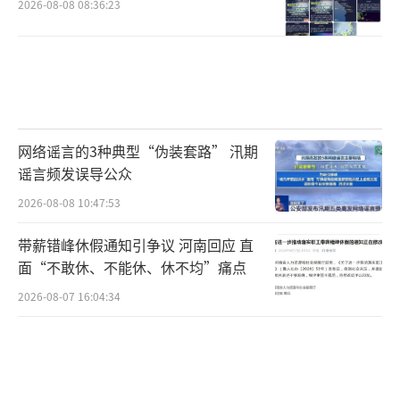
2026-08-08 08:36:23
的能力就会退化。一旦情绪上来，要么憋着，
要么爆炸，不会梳理。”沈家宏说。
在认知调整与真实连接中找到情绪出口
既然解压玩具治标不治本，还会带来身心
网络谣言的3种典型“伪装套路” 汛期
双重隐患，我们该如何找到稳定、健康的情绪
谣言频发误导公众
出口？
2026-08-08 10:47:53
沈家宏认为，很多人痛苦的根源是把压力
带薪错峰休假通知引争议 河南回应 直
面“不敢休、不能休、休不均”痛点
当成了必须消灭的敌人。他表示，从认知上，
要学会与压力和解，而不是消灭它。“压力是
2026-08-07 16:04:34
人生的信使，它在提醒你，有些内在需要没被
满足，或者你面对的问题需要新的解法。”他
建议，与其反复沉浸在“我压力好大”的情绪