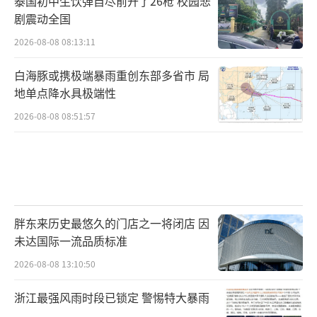
泰国初中生饮弹自尽前开了26枪 校园悲
即时舒缓，却无法消除真正的压力来源。
剧震动全国
2026-08-08 08:13:11
陈竹瑄对此感触颇深。“压力特别大的时
候，玩解压玩具其实帮不了你什么。”她说，
白海豚或携极端暴雨重创东部多省市 局
地单点降水具极端性
有时工作任务堆积如山，自己却忍不住拿起解
压玩具来分散注意力。短暂逃离之后，待完成
2026-08-08 08:51:57
的工作依然摆在那里，反而会因为时间流逝产
生新的焦虑感。
沈家宏进一步指出，过度依赖“被动解
压”，正在悄悄削弱人们主动调节情绪的能
胖东来历史最悠久的门店之一将闭店 因
未达国际一流品质标准
力。“真正的情绪练习需要你调动认知，去察
觉自己为什么难过、去思考该怎么解决。但玩
2026-08-08 13:10:50
解压玩具跳过了‘想’和‘说’的环节，直接
浙江最强风雨时段已锁定 警惕特大暴雨
用动作把情绪打发掉。久而久之，人调节情绪