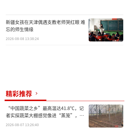
不适，但孩子们却觉得很好玩。”周瑶担心心
智尚未成熟的儿童长期接触这种暴力玩法，会
新疆女孩在天津偶遇支教老师哭红眼 难
影响他们对“发泄情绪”的理解。
忘的师生情缘
2026-08-08 13:38:24
解压玩具无法消除真正的压力来源
对许多年轻人来说，解压玩具最吸引人
的，是它所宣称的“减压效果”。
吕雯珊家里有好多种形态各异的捏捏乐，
她几乎每天下班回家都会拿起来玩上一阵，每
精彩推荐
次玩40分钟左右。“刚开始玩的十几分钟确实
会觉得很解压，尤其像玩液态玻璃，捏久了它
“中国蔬菜之乡”最高温达41.8℃，记
会有金属的光泽感，很漂亮，看着就开
者实探蔬菜大棚感觉像进“蒸笼”，有
村民称只能凌晨两点起来干活
心。”但这份轻松感往往撑不了多久，“玩到
2026-08-07 13:26:40