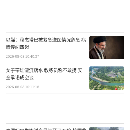
后面就变成机械式地捏，解压效果边际递减
了，反而有种说不上来的空虚。”
为什么解压玩具会让人产生短暂的放松
感？临床心理学博士徐珂解释，从心理学角度
以媒：穆杰塔巴被紧急送医情况危急 病
看，这类玩具本质上属于一种感官刺激工具。
情传闻四起
人在焦虑、紧张的时候，注意力容易陷入反复
2026-08-08 10:40:37
担忧和内耗中，而揉捏、挤压等动作带来的触
女子带娃漂流落水 教练员称不敢捞 安
觉反馈，可以把注意力暂时拉回到身体感受
全承诺成空谈
上。同时，重复性的动作也会给人一种熟悉感
2026-08-08 10:11:18
和控制感，让情绪获得短暂缓冲。
但这种缓冲并不等于问题得到解决。中国
心理学会注册督导师沈家宏将其比作“情绪的
临时止疼药”。在他看来，解压玩具能够带来