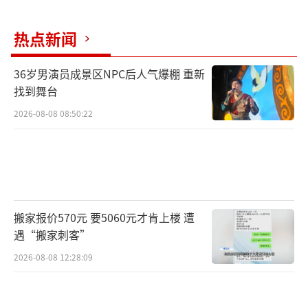
头疼”。
热点新闻
与身体损伤同样值得警惕的，是部分解压
玩具滋生的非理性宣泄导向。近段时间，一款
36岁男演员成景区NPC后人气爆棚 重新
找到舞台
名为“娜塔莎”的婴儿捏捏乐在网络平台迅速
走红。与普通捏捏乐不同，这款玩具被设计成
2026-08-08 08:50:22
婴儿模样，在一些短视频中，玩家对它进行摔
打、针扎甚至“肢解”等极具破坏性的暴力行
为。部分视频还刻意放大玩具变形时的声音和
画面，以增强所谓的“解压效果”。
搬家报价570元 要5060元才肯上楼 遭
遇“搬家刺客”
家长周瑶对此忧心忡忡。读小学五年级的
女儿告诉她，班里有不少同学在玩这个玩具。
2026-08-08 12:28:09
有的孩子用门夹、用力摔打，甚至比赛谁能把
玩具弄得变形更厉害。“成年人看着都会感到