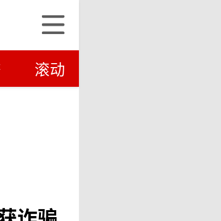
济
滚动
获诈骗