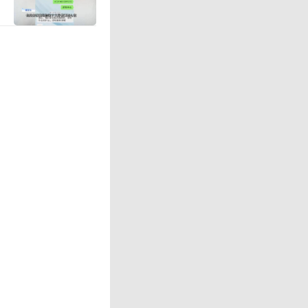
：0342）