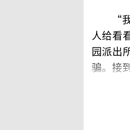
“
人给看
园派出
骗。接
经
人，20
活上遇