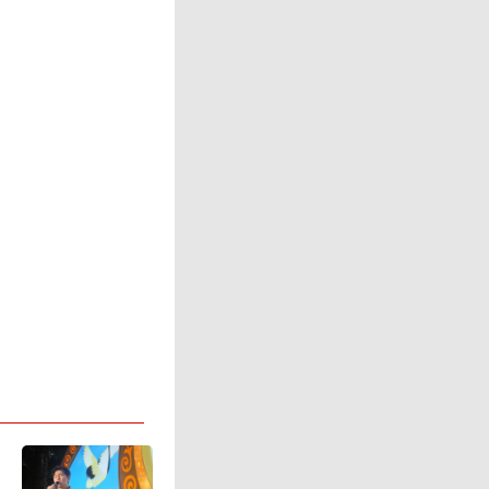
间里，任
师”这边
后，任女
备找“大
是选择报
警很快便
5年11月