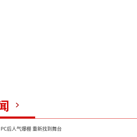
元的法事费用。此后的一段时
生活状况并未有所改善，“大
一遍催促任女士补交费用。随
缓过神来，发觉自己被骗，准
峙时，发现对方已经消失，于
闻
据任女士提供的相关信息，民
疑人李某（男，59岁）。202
NPC后人气爆棚 重新找到舞台