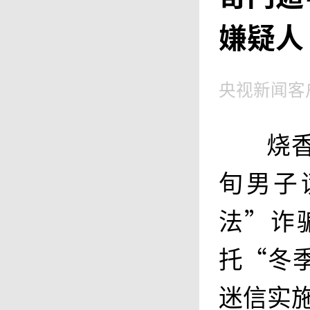
嫌疑人
央视新闻客
烧
旬男子
法”诈
托“冬
迷信实