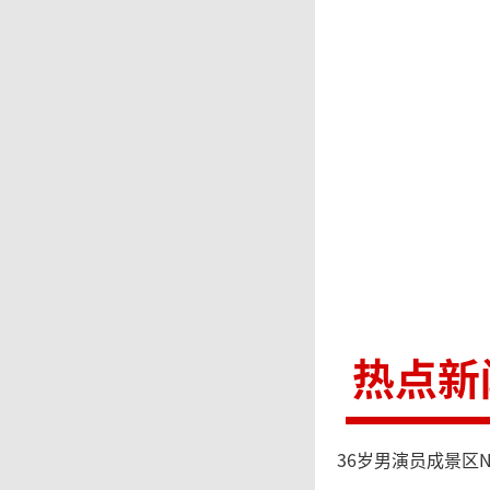
3万余
女士的
却一遍
士慢慢
师”对
警。
热点新
根
锁定了嫌
36岁男演员成景区