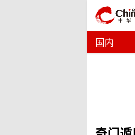
国内
奇门遁