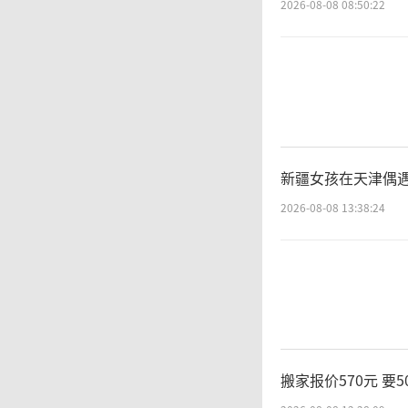
2026-08-08 08:50:22
10日
李某如
士的犯
更没有
新疆女孩在天津偶遇
2026-08-08 13:38:24
是抓住
随
州警方
搬家报价570元 要
中。