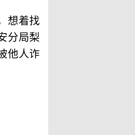
，想着找
安分局梨
被他人诈
。
司的负责
好，加之生
大师”给