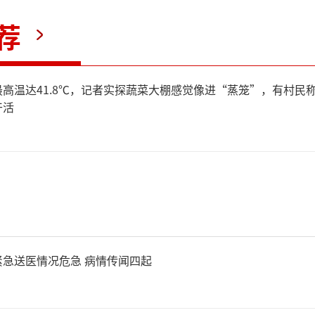
荐
高温达41.8℃，记者实探蔬菜大棚感觉像进“蒸笼”，有村民
干活
急送医情况危急 病情传闻四起