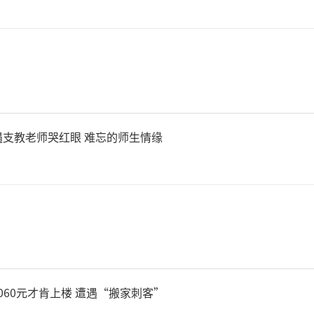
，办案民警在宋庄镇将嫌疑人李
实交代了其通过封建迷信方式
罪事实。其实李某并不懂得奇
解读命理、改命消灾的能力，
支教老师哭红眼 难忘的师生情缘
事主的心理需求，从而实施诈
后，嫌疑人李某因涉嫌诈骗罪
依法刑事拘留，案件正在进
5060元才肯上楼 遭遇“搬家刺客”