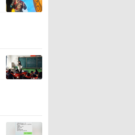
某抓获。
诈骗任女
门遁甲，
其只不过
骗。
被北京通
一步工作