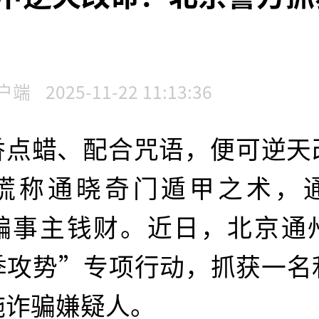
户端
2025-11-22 11:13:36
香点蜡、配合咒语，便可逆天
谎称通晓奇门遁甲之术，
骗事主钱财。近日，北京通
季攻势”专项行动，抓获一名
施诈骗嫌疑人。