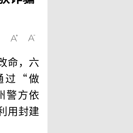
改命，六
通过“做
州警方依
利用封建