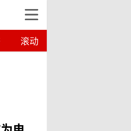
济
滚动
成为电