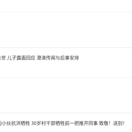
某交代了其伙同姜某、郭某三
方式为境外诈骗团伙提供服务
方侦查发现，王某等人是这个
世 儿子露面回应 澄清传闻与后事安排
负责拨打电话，给他们发放任
某，秦某某所在的团伙分为派
付佣金团伙，最上层是以柳某
，这个团伙同样分为派发任务
的小伙抗洪牺牲 30岁村干部牺牲前一把推开同事 致敬！送别！