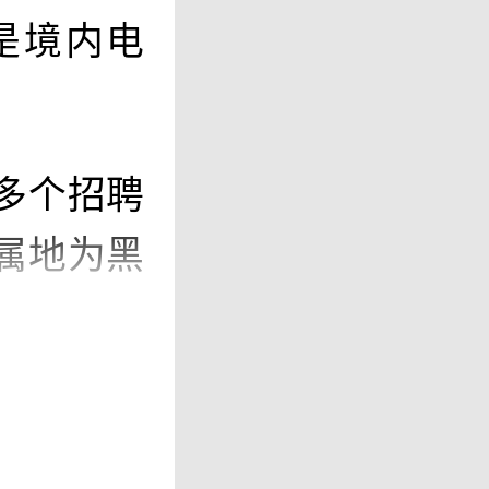
是境内电
？
多个招聘
属地为黑
可观，不
能完成，