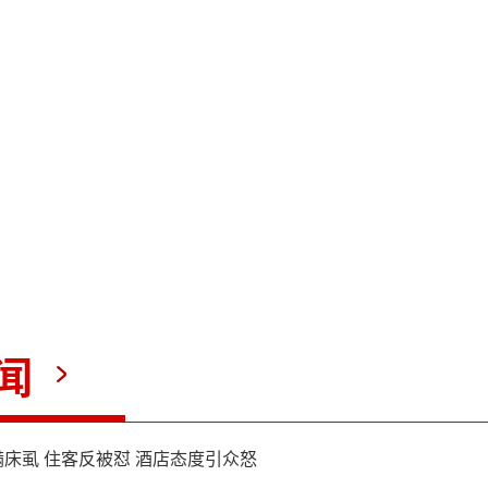
人陈先生接到的来电号码的归
，警方分析研判认为，其中必
境外团伙提供了便利，为避免
骗，当务之急就是先斩断境内
提供的便利通道。
龙江省垦区公安局宝泉岭分局
闻
王超：
经查发现，骗取陈某电
床虱 住客反被怼 酒店态度引众怒
主为王某，经我们对王某依