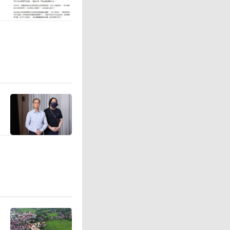
人以手机
。
团伙的最
务的是上
发任务团
为首的犯
和代付佣