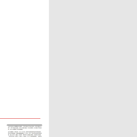
属地却是
定有境内
更多的人
人员为境
向阳派出
话号码使
法进行传