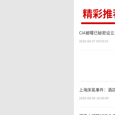
警方奔
精彩推
捕，共
外诈骗
CIA被曝已秘密设
2026-08-07 00:03:51
伙。
黑
峰战：
上海床虱事件：酒
度研判
2026-08-06 18:30:09
多个省