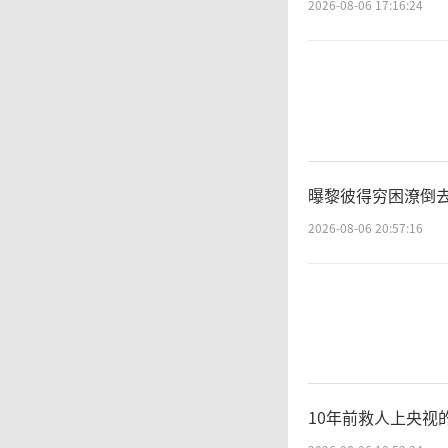
2026-08-06 17:16:24
唤，王
口诈骗
警
曝黎彼得穷困潦倒去
2026-08-06 20:57:16
底层，
线秦某
伙和代
罪团伙
10年前救人上央视