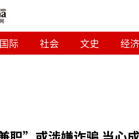
国际
社会
文史
经
兼职”或涉嫌诈骗 当心