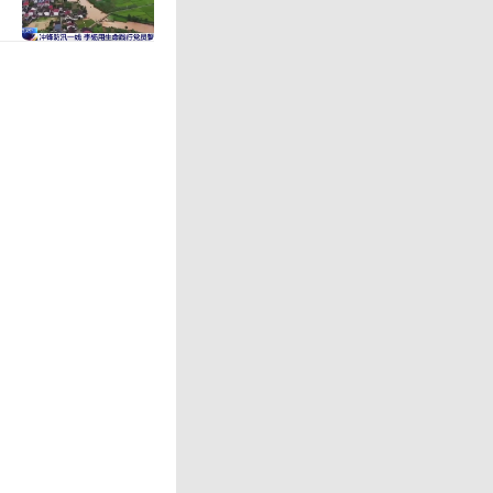
支付佣金
程中，也
侦查。而
中抽取佣
，黑龙江