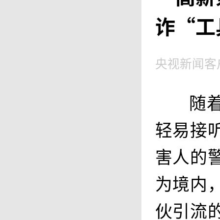
诈“工
央视新闻客
随
轻易接
害人的
为境内
伙引流