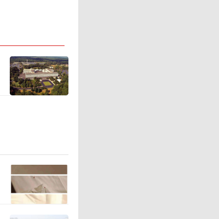
员展开抓
三个为境
的犯罪团
副局长李
程进行深
全国20
查明了代