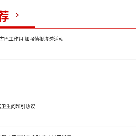
赴陕西、江西等地，对涉案人
荐
抓获16名犯罪嫌疑人，打掉了
团伙提供引流和代付佣金服务
立古巴工作组 加强情报渗透活动
龙江省垦区公安局宝泉岭分局
经过对这三个犯罪团伙犯罪过
店卫生问题引热议
，我们又发现了该犯罪团伙组织
市地区的人员参与引流犯罪，