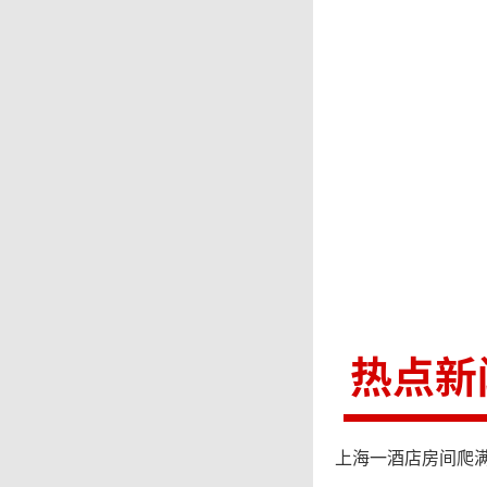
但被害
黑龙江
人员为
上当受
外团伙
黑
热点新
所所长
上海一酒店房间爬满
用者机