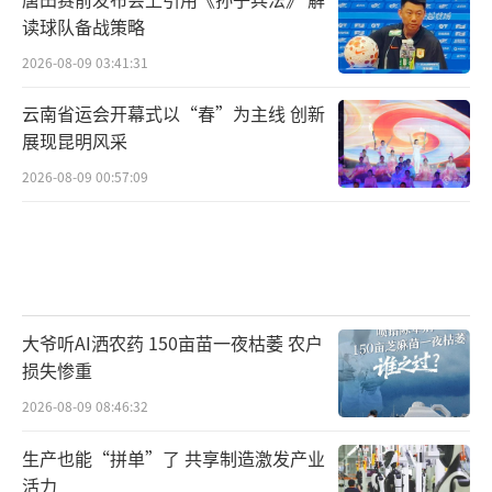
读球队备战策略
2026-08-09 03:41:31
云南省运会开幕式以“春”为主线 创新
展现昆明风采
2026-08-09 00:57:09
大爷听AI洒农药 150亩苗一夜枯萎 农户
损失惨重
2026-08-09 08:46:32
生产也能“拼单”了 共享制造激发产业
活力