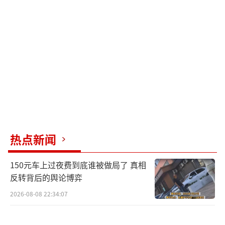
所有教练都拥有丰富的经验，并且此前都
曾作为马雷斯卡团队的一部分共事过。曼城全
体成员欢迎新教练团队的到来。曼城官方确认
马雷斯卡新教练团队成员：卡巴列罗等人在列
多位旧将回归助阵！
（责任编辑：0882）
热点新闻
150元车上过夜费到底谁被做局了 真相
反转背后的舆论博弈
2026-08-08 22:34:07