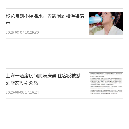
强降雨，多地出现道路积水、树木倒伏、设施
玲花累到不停喝水，曾毅闲到和伴舞猜
受损、房屋受淹等险情。当地统筹各方力量，
拳
全力投入抢险救援工作，保障人民群众生命安
2026-08-07 10:29:30
全。
7月6日，受今年第十号台风“美莎克”影
响，广西柳州市融安县出现强降雨过程。强降
雨过后，珠江上游融江支流浪溪江水位暴涨，
上海一酒店房间爬满床虱 住客反被怼
洪水漫过大将镇逢村屯桥面，竹木等杂物大量
酒店态度引众怒
卡在桥墩，危及桥梁安全。当地党员干部、基
2026-08-06 17:16:24
层工作人员、志愿者第一时间赶赴现场，快速
清除河道及桥墩淤堵物，保障行洪通畅与群众
出行安全。