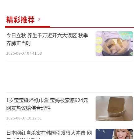
广西气象台首席预报员农孟松分析，台风
与西南季风共同输送大量水汽，同时广西处于
精彩推荐
稳定的副热带高压和大陆高压之间，引导气流
较弱，导致“美莎克”移动缓慢，在广西境内
今日立秋 养生千万避开六大误区 秋季
维持热带风暴以上强度长达26小时，风雨影响
养肺正当时
不断累积、持续叠加。
2026-08-07 07:41:58
学校被洪水围困 上百名志愿者救人 台风“美莎
克”肆虐广西。
（责任编辑：0882）
1岁宝宝碰坏纸巾盒 宝妈被索赔924元
网友热议赔偿合理性
2026-08-07 10:22:51
日本网红自杀案在韩国引发很大冲击 网