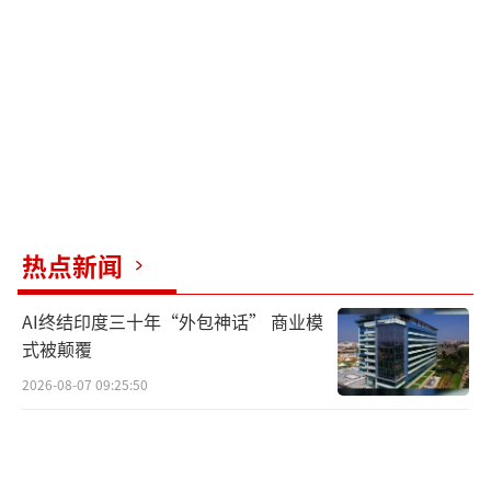
连日来，地处大瑶山的广西来宾市金秀瑶
族自治县辖区多条国道、省道干线出现险情，
造成多处道路中断。当地迅速组织公安、运
输、公路养护部门，对受损路段实施临时交通
管制，加快抢修受灾路段，加强隐患巡查。
近期，广西南宁市大部出现暴雨到大暴
雨、局部特大暴雨，部分江河水位迅速上涨。7
热点新闻
月6日上午，南宁横州市六蓝水库出现漫顶及缺
AI终结印度三十年“外包神话” 商业模
口情况。目前，当地各项抢险救灾、人员转移
式被颠覆
安置工作正在争分夺秒进行中。记者徒步前往
2026-08-07 09:25:50
横州市校椅镇六蓝村途中看到，不少房屋遭到
损毁，车辆被洪水卷入农田。
受台风“美莎克”影响，广西钦州市遭遇