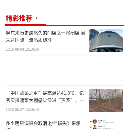
精彩推荐
胖东来历史最悠久的门店之一将闭店 因
未达国际一流品质标准
2026-08-08 13:10:50
“中国蔬菜之乡”最高温达41.8℃，记
者实探蔬菜大棚感觉像进“蒸笼”，有
村民称只能凌晨两点起来干活
2026-08-07 13:26:40
多个明星演唱会取消 粉丝损失谁来承