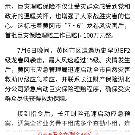
示，巨灾理赔保险不仅让受灾群众感受到党和
政府的温暖关怀，也增强了大家战胜灾害的信
心。这标志着黄冈市“7·6”龙卷风灾害后，
首批巨灾保险理赔工作已赔付100万元整。
7月6日晚间，黄冈市区遭遇历史罕见EF2
级龙卷风袭击，最大风速超过15级。灾情发生
后，黄冈市应急管理局迅速启动全市自然灾害
救助Ⅳ级应急响应，并联系长江财产保险湖北
分公司紧急启动巨灾保险理赔程序，确保受灾
群众尽快获得救助保障。
接到指令后，长江财险迅速启动应急预
案，调集全省业务骨干组成多个查勘小组，连
夜奔赴黄冈受灾区域进行抢险救援和现场查勘
点击查看全文(剩余
43
%)