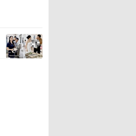
.4亿元人
由于《新
因主演问
力。
标准严要
争优势明
房。周星
加上张小