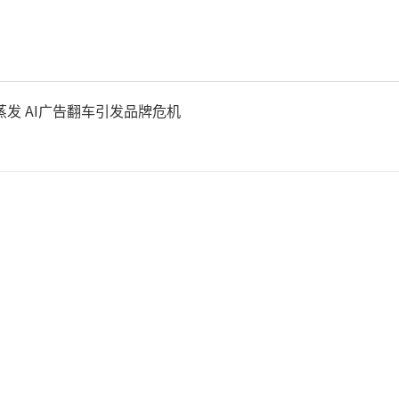
2019年间净利润总和不低于10
否则需现金补偿或回购股份。
王》票房遇冷，《美人鱼2》
蒸发 AI广告翻车引发品牌危机
无法播出，周星驰面临巨大压
管如此，周星驰对电影依然高
功夫女足》在这个档期的竞
映时间靠前，能够提前收割票
导演本身就是一块金字招牌，