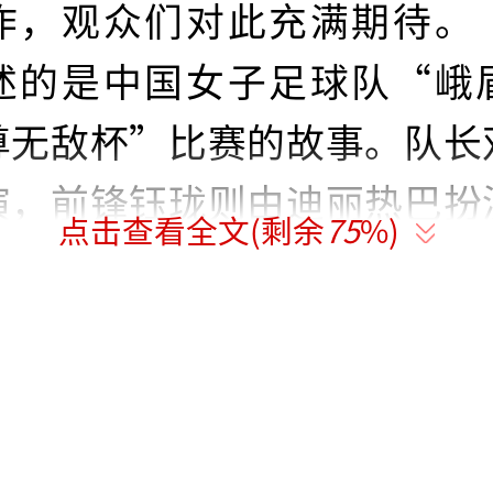
作，观众们对此充满期待。
述的是中国女子足球队“峨
尊无敌杯”比赛的故事。队长
演，前锋钰珑则由迪丽热巴扮
点击查看全文(剩余
75
%)
们面对强敌屡遭挫折，最终逆
鱼翻身的情节是周星驰一贯的
对抗豪门强队，赛场内外的阴
人眼球。正值2026年美加