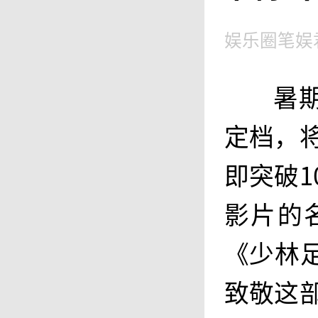
娱乐圈笔娱
暑
定档，将
即突破1
影片的
《少林
致敬这部