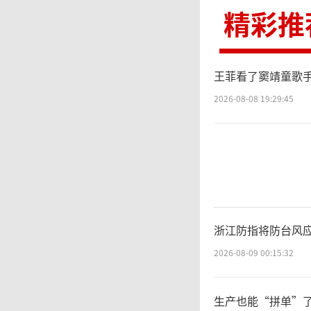
斐、迪
精彩推
时地利
王菲看了窦靖童歌手
2026-08-08 19:29:45
浙江防指将防台风
2026-08-09 00:15:32
生产也能“拼单”了