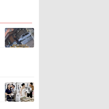
将本色出
过1200
招式。周
港元进行
公司被上
司在20