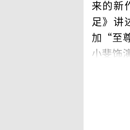
来的新
足》讲
加“至
小斐饰
中，她
这种咸
层女足
同样吸引