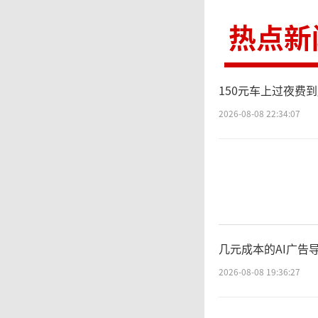
角，前
热点新
演，增
150元车上过夜费
电影
2026-08-08 22:34:07
个CG
星驰为
投资，
几元成本的AI广告
海新文
2026-08-08 19:36:27