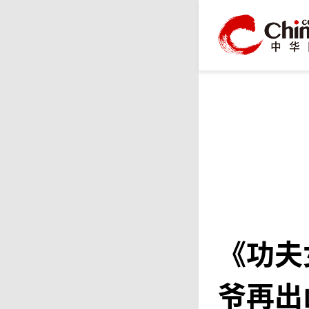
《功夫
爷再出