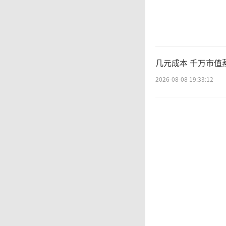
15年至
民币，
喜剧之
几元成本 千万市值
题迟迟
2026-08-08 19:33:12
尽
求。《
显，上
驰作为