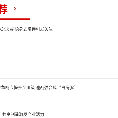
丽热巴等明星加盟，观众很难
荐
人和，周星驰有望实现华丽逆
总决赛 隐身式陪伴引发关注
（责任编辑：0882）
应急响应提升至Ⅲ级 迎战强台风“白海豚”
 共享制造激发产业活力