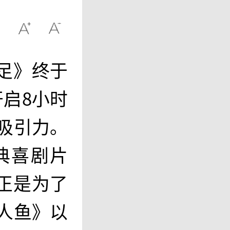
足》终于
开启8小时
的吸引力。
典喜剧片
正是为了
美人鱼》以