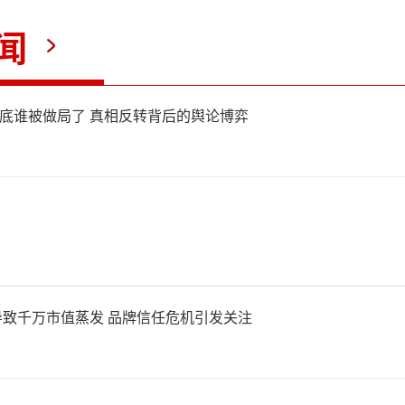
女足国脚赵丽娜、李佳悦等人
闻
加了专业性。
到底谁被做局了 真相反转背后的舆论博弈
制作成本高达3.8亿，包含超
特效镜头和27套原创功夫足球
这部电影抵押房产套现3.8亿
试图扭转经济困局。此前他的
导致千万市值蒸发 品牌信任危机引发关注
化收购，签下对赌协议，要求公