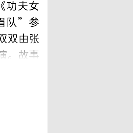
《功夫女
眉队”参
双双由张
演。故事
袭成功。
风格，底
谋和黑幕
墨世界杯期