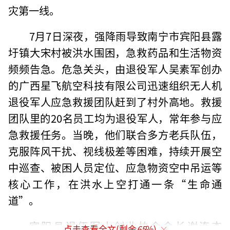
灾第一线。
7月7日深夜，强降雨导致南宁市宾阳县露
圩镇大宋村被洪水围困，急救药品和生活物资
频频告急。危急关头，由退役军人吴素军创办
的广西星飞航空科技有限公司迅速组织无人机
退役军人应急救援团队赶到了村外高地。救援
团队里的20名员工均为退役军人，常年参与应
急救援任务。当晚，他们联合多方老兵队伍，
克服阵风干扰、视线极差等困难，持续开展空
中巡查、被困人员定位、应急物资空中吊运等
核心工作，在洪水上空打通一条“生命通
道”。
宾阳县退伍军人创业协会会长谢连杰
点击查看全文(剩余
65
%)