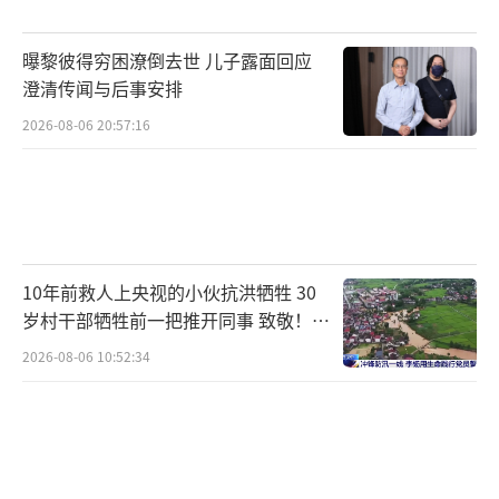
查。“当过兵的人，这个时候就该冲在最前
面。”电话那头，他的声音沙哑却坚定。
曝黎彼得穷困潦倒去世 儿子露面回应
澄清传闻与后事安排
这些脱下军装的老兵，身份各不相同：有
2026-08-06 20:57:16
军创企业的技术骨干，有驻村的第一书记，有
年过半百的老班长，有放下生意的个体户……
他们用最朴实的行动印证着那句铮铮誓言：召
之即来、来之能战、战之必胜。
（责任编辑：0764）
10年前救人上央视的小伙抗洪牺牲 30
岁村干部牺牲前一把推开同事 致敬！送
别！
2026-08-06 10:52:34