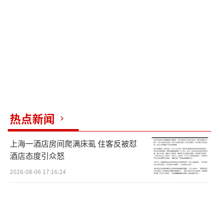
堵上。
防城区街巷里，老兵刘营、廖庆波蹚着齐
腰深的浑水，配合消防队员逐户敲门排查，一
夜安全转移7名被困群众。防城港北站周边主干
道被淤泥和倒木封堵，一支平均年龄52岁的退
役军人志愿服务队赶来，挥锹铲泥、徒手搬
树，3个小时就打通了2公里受阻路段。东兴市
热点新闻
河洲村，退役军人、村支书王德力带着村“两
委”成员冒雨清障，确保生命通道全程畅通。
上海一酒店房间爬满床虱 住客反被怼
酒店态度引众怒
合山市北泗镇云堡村，洪水涨至警戒水
2026-08-06 17:16:24
位，2008年入伍、2016年退役的黄海兴如今是
当地应急救援服务中心队长。接到命令后他带
队直奔现场，蹚进浑浊的洪水挨家挨户排