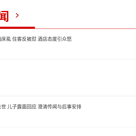
人员介绍，六蓝水库大坝漫水
闻
缺口。网上流传的视频显示，
现缺口，浑浊洪水汹涌下泄，
床虱 住客反被怼 酒店态度引众怒
洪压力。同一天，横州市云表
项在网络平台上发布求助信息
叔在村附近骑电动车途中被突
至当时两人仍处于失联状态。
世 儿子露面回应 澄清传闻与后事安排
前被困在亚陂村的黄女士讲述