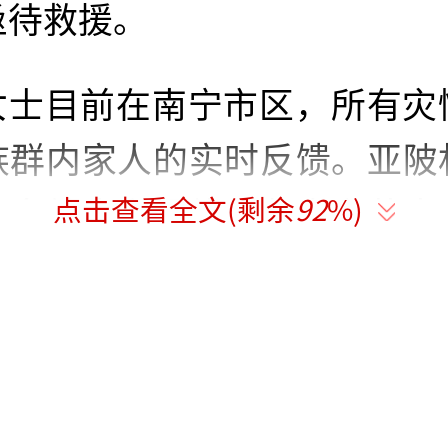
亟待救援。
女士目前在南宁市区，所有灾
族群内家人的实时反馈。亚陂
点击查看全文(剩余
92
%)
等多处水利设施，此次六蓝水
缺口后，大量洪水汹涌下泄，
庄。南宁市防汛救灾新闻发布
台风“美莎克”影响，7月4
11时，南宁市大部分地区出现