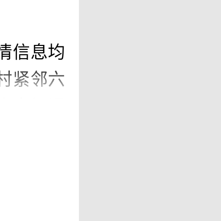
情信息均
村紧邻六
库大坝漫
径直冲击
会的消息
日8时至7
暴雨到大