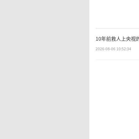
境。截
围困超
10年前救人上央视
态。尽
2026-08-06 10:52:34
多，导
太突然
无法使
缺。村
助，只