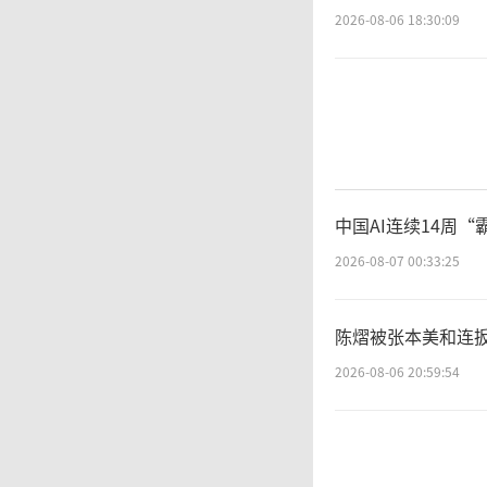
2026-08-06 18:30:09
立无援
损毁村
稳定，
道受阻
中国AI连续14周“
2026-08-07 00:33:25
记
陈熠被张本美和连扳
陂村的
2026-08-06 20:59:54
外，广