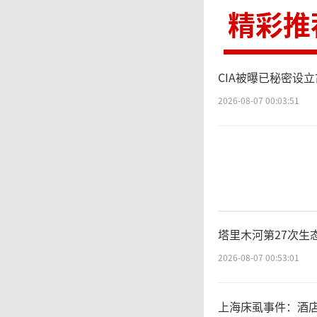
发出求
精彩推
达村内
CIA被曝已秘密设
2026-08-07 00:03:51
黄
全貌：
民被困
狼藉，
塔里木河第27次生
2026-08-07 00:53:01
着杂物
洪涝灾
上海床虱事件：酒