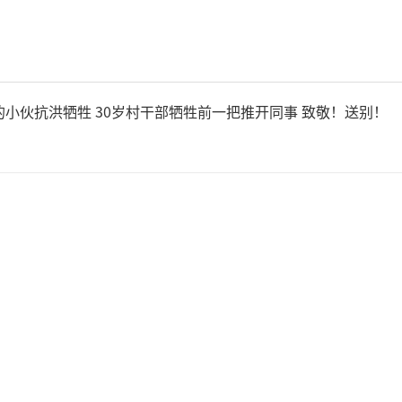
至7月7日下午3时，全村村民
过36小时，道路中断，村庄处
的小伙抗洪牺牲 30岁村干部牺牲前一把推开同事 致敬！送别！
管村里洪水已经消退，但村
致村民和物资难以出入。此次
，各家各户的一楼几乎全部被
用。村内物资已经耗尽，食
里留守大量老人，不少独居老
能辗转到她家求助。她前一晚