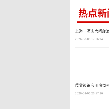
室工作
热点新
了一个
坝体出
上海一酒店房间爬满
村镇抗
2026-08-06 17:16:24
村民小
弟与堂
走，截
曝黎彼得穷困潦倒去
2026-08-06 20:57:16
目