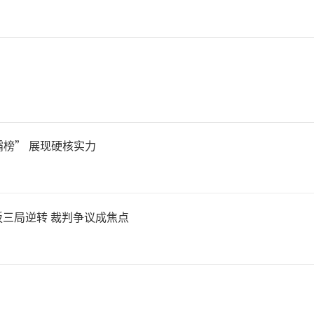
状态。多名受灾村民证实，暴
内电力设施，全村断电，手机
村民很难与外界取得有效联系
。
霸榜” 展现硬核实力
者在小红书等社交平台注意到
三局逆转 裁判争议成焦点
民间求助信息大量涌现。除南
西贵港、钦州、防城港等地的