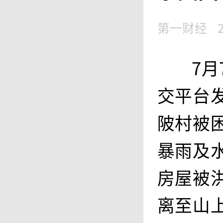
第一财经
7
交平台
陂村被
暴雨及
房屋被
离至山