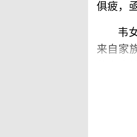
俱疲，
韦
来自家
蓝水库
水出现
下游村
显示，受
月6日