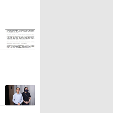
之后出现
六蓝水库
加剧下游
镇福龙村
，她的弟
发洪水冲
了村内处