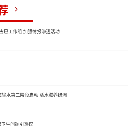
助信息，但未收到回复，救援
荐
。
立古巴工作组 加强情报渗透活动
女士提供的现场视频和照片记
洪水肆虐期间，村落被积水围
楼顶挥手呼救；洪水退去后，
车辆被湍急洪水冲翻、移位，
态输水第二阶段启动 活水滋养绿洲
瓦砾、牲畜尸体，满目疮痍。
害中，通信、电力瘫痪加剧了
店卫生问题引热议