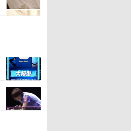
雨和洪水
信号极不
，求助渠
，类似亚
宁横州市
受灾群众