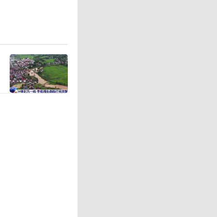
已被洪水
于封闭状
外积水甚
洪水来得
淹，厨房
物严重短
人断粮无
就已对外