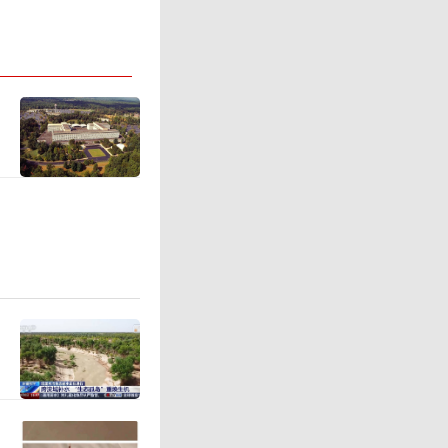
队尚未抵
录了灾情
困，有村
村内遍地
路面散落
本轮极端
村庄的孤