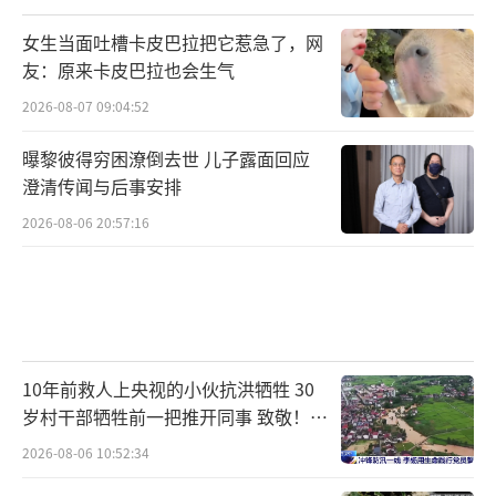
女生当面吐槽卡皮巴拉把它惹急了，网
友：原来卡皮巴拉也会生气
2026-08-07 09:04:52
曝黎彼得穷困潦倒去世 儿子露面回应
澄清传闻与后事安排
2026-08-06 20:57:16
10年前救人上央视的小伙抗洪牺牲 30
岁村干部牺牲前一把推开同事 致敬！送
别！
2026-08-06 10:52:34