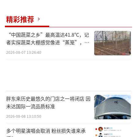
精彩推荐
“中国蔬菜之乡”最高温达41.8℃，记
者实探蔬菜大棚感觉像进“蒸笼”，有
村民称只能凌晨两点起来干活
2026-08-07 13:26:40
胖东来历史最悠久的门店之一将闭店 因
未达国际一流品质标准
2026-08-08 13:10:50
多个明星演唱会取消 粉丝损失谁来承