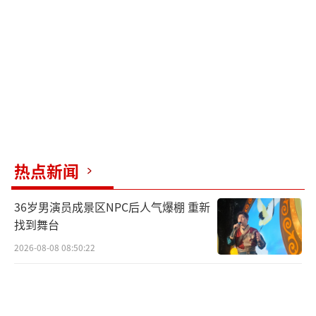
黑猫投诉数据显示，一汽大众目前累计投
诉量达2407件，近期出现大量空调喷粉相关投
诉，受影响车型主要包括速腾、速腾L等。销量
方面，一汽大众整体处于下行态势。2025年全
年销量158.7万辆，同比下滑4.3%，创多年新
低。今年4月国内零售销量74995辆，环比下滑
30.2%，同比下滑32.1%；1至4月累计393232
辆，同比下滑17.3%。速腾4月零售9806辆，环
热点新闻
比大幅下降7085辆。今年3月推出的全新速腾S
36岁男演员成景区NPC后人气爆棚 重新
起售价降至7.98万元，较老款降幅达5万元。
找到舞台
（责任编辑：0882）
2026-08-08 08:50:22