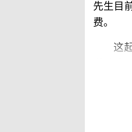
先生目前
费。
这
道路交
书。查
科公用
无法直
途径解