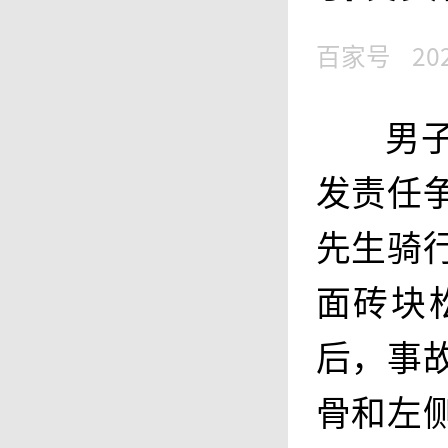
百家号
20
男
发责任
先生骑
面砖块
后，事
骨和左