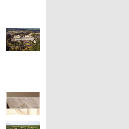
或管养单
《事故证
管养单位
务，否则