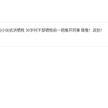
养单位在接受采访时确认了该
责，并表示事故发生后已修复
作人员解释，他们没有权利与
的小伙抗洪牺牲 30岁村干部牺牲前一把推开同事 致敬！送别！
或解决方案，建议孙先生通过
并提醒他保存好相关证据。
师王捷表示，从法律角度来看
典型的交通事故，而是公共道
任。根据《民法典》规定，公