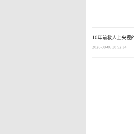
管
由其负
面。工
10年前救人上央视
成谅解
2026-08-06 10:52:34
解决，
律
不属于
行的责