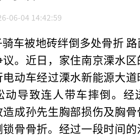
26-06-04 14:42:59
子骑车被地砖绊倒多处骨折 路
争议。近日，家住南京溧水区
行电动车经过溧水新能源大道
松动导致连人带车摔倒。经
故造成孙先生胸部损伤及胸骨
侧锁骨骨折。经过一段时间的