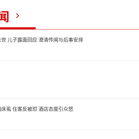
闻
先生联系了负责该路段管养的
世 儿子露面回应 澄清传闻与后事安排
业有限公司，对方要求他出示
交警部门称，该起事故非交通
定无法出具责任认定书。交警
出警记录，证明可能是路面砖
床虱 住客反被怼 酒店态度引众怒
伤。