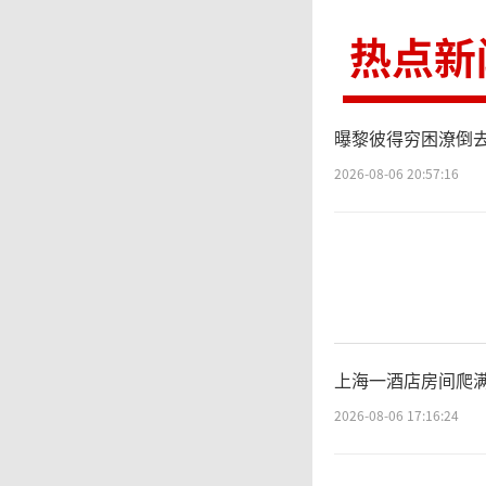
复诊。
热点新
孙
曝黎彼得穷困潦倒去
公用事
2026-08-06 20:57:16
书。但
此按规
提供了
上海一酒店房间爬满
摔倒受
2026-08-06 17:16:24