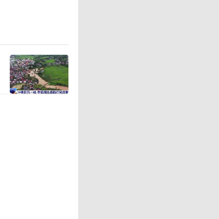
路段确实
损坏的路
当事人达
司法程序
，该事故
路妨碍通
共道路上