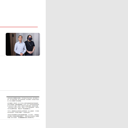
南京润科
责任认定
事故，因
为孙先生
块导致他