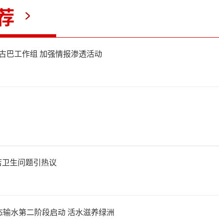
者松动障碍物致损的，管理人
荐
担相应赔偿责任。孙先生可凭
立古巴工作组 加强情报渗透活动
现场照片等证据起诉索赔，而
自己已尽清理、防护、警示义
责任。
店卫生问题引热议
（责任编辑：0882）
态输水第二阶段启动 活水滋养绿洲