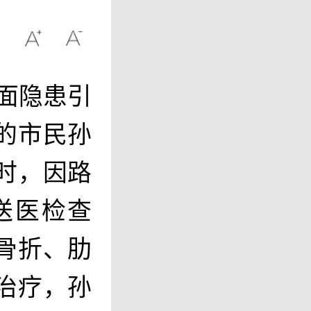
面隐患引
的市民孙
时，因路
送医检查
骨折、肋
治疗，孙