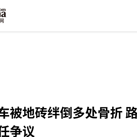
车被地砖绊倒多处骨折 
任争议