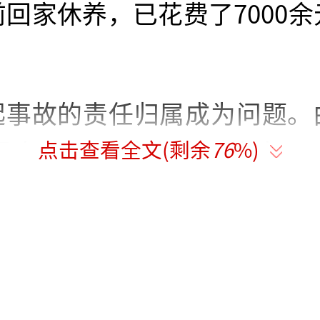
回家休养，已花费了7000
起事故的责任归属成为问题。
点击查看全文(剩余
76
%)
通事故，当地交警不能出具
询得知，该路段由溧水经开集
事业公司管养。该公司工作人
接认定事故责任，建议孙先生
决，并承诺按法院判决执行。