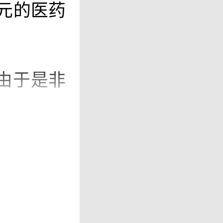
余元的医药
由于是非
责任认定
团南京润
员表示，
通过司法