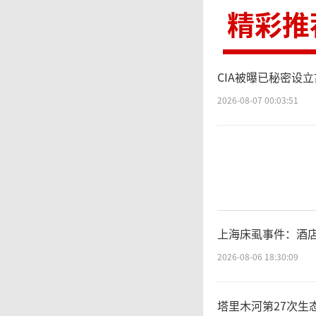
遗撒或
精彩推
位需承
CIA被曝已秘密设
明》和
2026-08-07 00:03:51
需证明
需承担
上海床虱事件：酒
2026-08-06 18:30:09
塔里木河第27次生