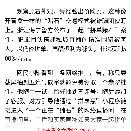
观察原石外观，凭经验出价购买，这种像
开盲盒一样的“赌石”交易模式被诈骗团伙盯
上。浙江海宁警方公布了一起“拼单赌石”案
件，犯罪团伙搭建私域直播间精准围猎被害
人，以低价拼单、高额返利为噱头，非法获利5
00多万元。
网民小陈看到一条网络推广广告，称只要
截屏抽到五连号数字就能免费领取一个翡翠挂
件。他随手一试，恰好抽到五连号，随后添加
了客服。对方引导他通过“拼享惠”小程序链
接进入了一个正在“赌石”的网络直播间。在
直播间里，主播和买家声称如果大家一起拼单
买下一块石头，比如这块石头值1万块，如果
点击查看全文(剩余
71
%)