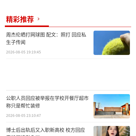
办案人员提醒广大群众不要轻信所谓高回
报的赌石交易，并对各类私域直播链接保持高
精彩推荐
度警惕，守好自身财产安全。
周杰伦晒打网球图 配文：照打 回应私
（责任编辑：0882）
生子传闻
2026-08-05 19:19:45
公职人员回应被举报在学校开餐厅超市
称只是帮忙装修
2026-08-05 23:10:47
博士后出轨后又入职新高校 校方回应