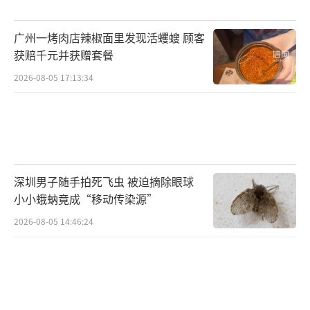
以“包加工、包代卖、稳赚不赔”的玉石交易
为噱头，诱导被害人不断加大投入，等资金到
广州一烤肉店辣椒面里发现活蠼螋 顾客
位后就卷走投资款。
获赔千元并获赠套餐
2026-08-05 17:13:34
这类案件中，诈骗团伙大多利用直播App
搭建私域直播间，引导被害人入局。这些直播
间内，有人假扮主播、有人饰演买家，还有人
负责烘托气氛。被害人获得小额返利后，往往
为了追求更高额的回报而追加投资。原石能否
深圳男子随手拍死飞虫 被迫摘除眼球
开出高价值翡翠、能否被高价收购，其实都是
小小蛾蚋竟成“移动传染源”
演的，整个交易流程全是犯罪团伙暗中操控的
2026-08-05 14:46:24
剧本。待大额资金到位后，他们就会实施收
割，非法占有被害人投入的钱款——这就是典型
的“放小杀大”诈骗模式。