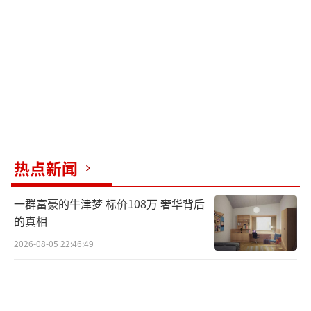
与“五连切”，但最终损失了大部分本金。
发觉事情不对劲的小陈报了警，警方经侦
查抓获了以朱某为首的诈骗团伙。这伙人通过
操控“切涨”“切垮”结果，以“十倍赔
付”为诱饵收割被害人的本金，非法获利500多
万元。
李老先生在网络直播间下单了10块原石，
热点新闻
总计付款15万元左右。随后，网络主播在直播
一群富豪的牛津梦 标价108万 奢华背后
间把这些原石都卖了出去，扣除加工费和手续
的真相
费，李老先生净赚了4万元。于是他加大投资又
2026-08-05 22:46:49
买了4块原石，总共支付给对方120万元左右。
然而，在最后一场直播中，几个穿迷彩服的人
冲进来，直播间突然关闭。原来，这个团伙