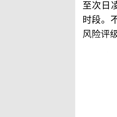
至次日
时段。
风险评
受
是出于
纯“看
理，在
如，5