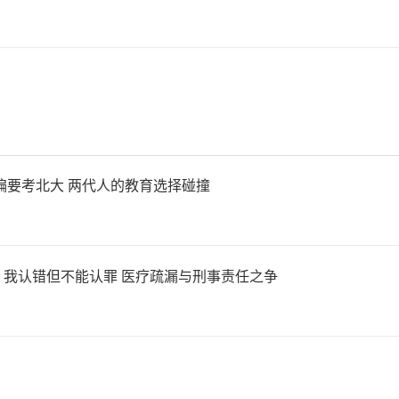
多数银行并未明显放宽积存金
。例如，中国银行明确标注了
向C3平衡型及以上风险承受能
示。今年以来，多家国有大行
偏要考北大 两代人的教育选择碰撞
调积存金业务的风险评级，目
业务的风险评级大多维持在中
：我认错但不能认罪 医疗疏漏与刑事责任之争
积存金价格来看，以建设银行
1月29日，该行积存金主动积