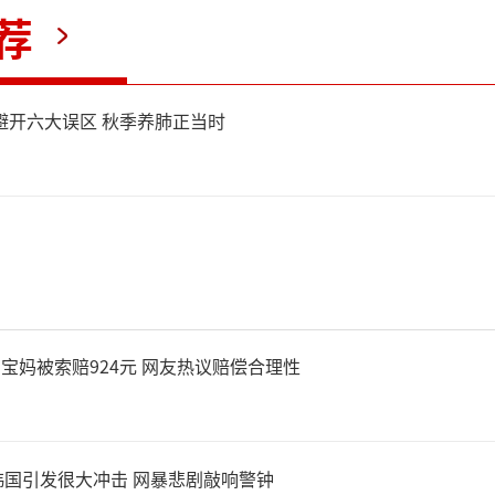
营的重要场景。金价下行虽然
荐
效应，但也提升了部分长期定
避开六大误区 秋季养肺正当时
愿。银行通过延长交易时段
惠活动来争夺客户，同时有助
度。银行延长积存金夜盘交易
黄金市场国际化、夜间波动加
 宝妈被索赔924元 网友热议赔偿合理性
易需求上升，减少国内客户面
波动时的被动性。
国引发很大冲击 网暴悲剧敲响警钟