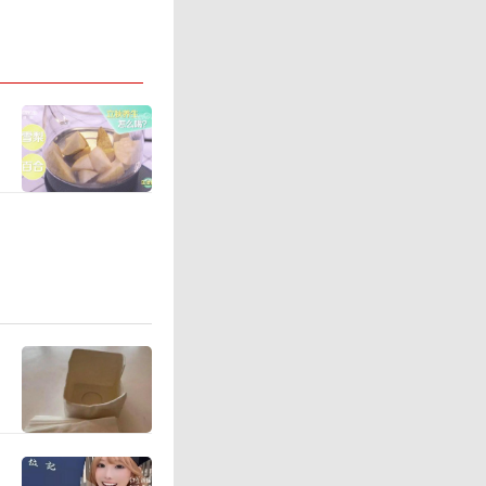
削弱了短
投客户的
、降低费
于修复交
时间是为
剧和零售
对夜间国