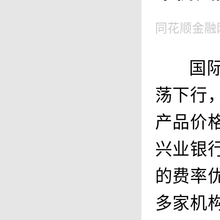
同花顺金融
国
荡下行
产品价
兴业银
的费率
多家机