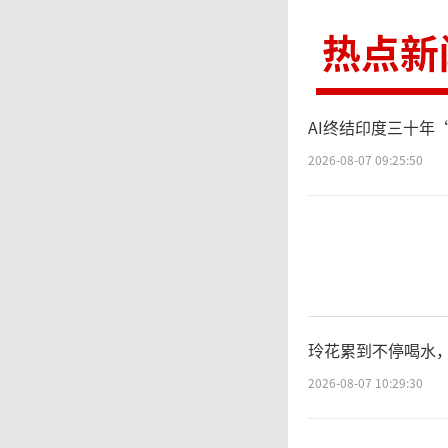
零”。
热点新
在
AI终结印度三十年
道、延
2026-08-07 09:25:50
买场景
业银行
购买、
玲花累到不停喝水
银行、
2026-08-07 10:29:30