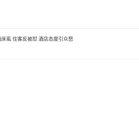
时间延长至交易日上午9:0
0。招商银行和建设银行等机
夜间交易时间。建设银行将个
床虱 住客反被怼 酒店态度引众怒
易时间调整为每周一9:10
，不仅延长了晚间交易时间，
交易时间范围。
旦发展研究院助理研究员石烁
银行零售财富管理、贵金属业