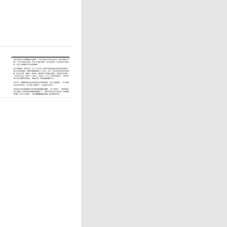
0至次日凌
构也陆续宣
人黄金积
至周六凌晨
还将非工作
表示，积
务和客户