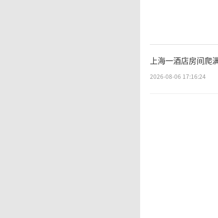
品的交易
晨2:0
布延长
上海一酒店房间爬满
存业务交
2026-08-06 17:16:24
2:30
日纳入
复
存金是