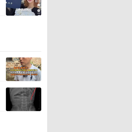
业务的投
积存金业
力客户的
和股份行
前主流银
风险及以
官网数据
存价最高