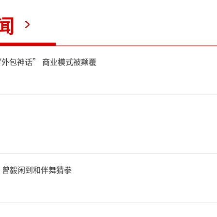
闻
投资便利性方面，银行不断拓
“外包神话” 商业模式被颠覆
长交易时间。兴业银行率先将
接入数字人民币App，用户可
数字人民币钱包在线上完成产
赎回、查询全流程操作。该行
，曾毅闲到和伴舞猜拳
个人网银渠道积存金活期、普