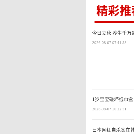
黏性经
精彩推
线赚钱
今日立秋 养生千万
参与意
2026-08-07 07:41:58
率、优
易活跃
了适应
1岁宝宝碰坏纸巾盒
客户交
2026-08-07 10:22:51
际金价
日本网红自杀案在韩