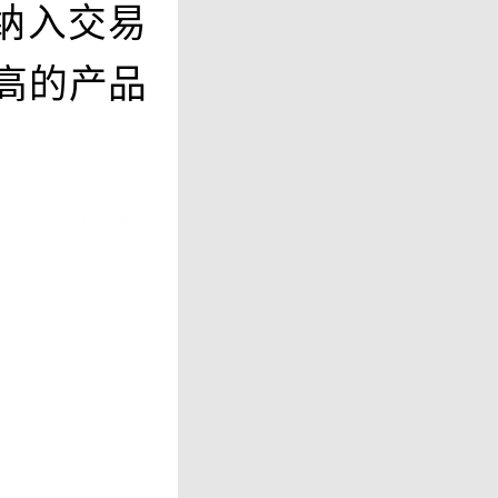
纳入交易
高的产品
存金业务
，而非单
松风险管
边界。例
调，银行