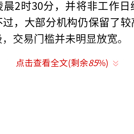
凌晨2时30分，并将非工作日
不过，大部分机构仍保留了较
级，交易门槛并未明显放宽。
点击查看全文(剩余
85
%)
访专家指出，银行主动调整积
风险收益重新平衡的理性策略
空黄金”。银行并非完全放
获客与适当性管理之间划清
月中旬以来，国际金价出现回