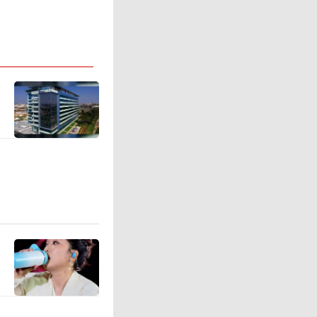
宽业务渠
积存金购
以使用兴
品签约、
还将手机
通定期产