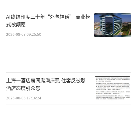
这类案件中，诈骗团伙大多利用直播App
AI终结印度三十年“外包神话” 商业模
搭建私域直播间，引导被害人入局。比如在浙
式被颠覆
江海宁警方侦办的赌石诈骗案中，诈骗团伙使
2026-08-07 09:25:50
用一个可以从手机市场正常下载的名为“拼享
惠”的App开设专属直播间。被害人获得小额
返利后，往往为了追求更高额的回报而追加投
资。办案人员介绍，原石能否开出高价值翡
翠、能否被高价收购，其实都是演的，整个交
上海一酒店房间爬满床虱 住客反被怼
易流程全是犯罪团伙暗中操控的剧本。待大额
酒店态度引众怒
资金到位后，他们就会实施收割，非法占有被
2026-08-06 17:16:24
害人投入的钱款——这就是典型的“放小杀
大”诈骗模式。
办案人员提醒广大群众，不要轻信所谓高