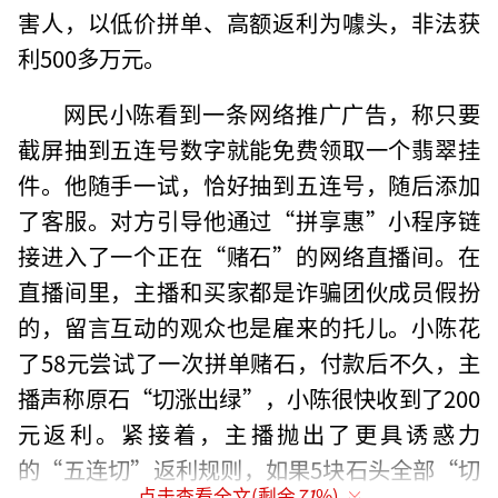
害人，以低价拼单、高额返利为噱头，非法获
利500多万元。
网民小陈看到一条网络推广广告，称只要
截屏抽到五连号数字就能免费领取一个翡翠挂
件。他随手一试，恰好抽到五连号，随后添加
了客服。对方引导他通过“拼享惠”小程序链
接进入了一个正在“赌石”的网络直播间。在
直播间里，主播和买家都是诈骗团伙成员假扮
的，留言互动的观众也是雇来的托儿。小陈花
了58元尝试了一次拼单赌石，付款后不久，主
播声称原石“切涨出绿”，小陈很快收到了200
元返利。紧接着，主播抛出了更具诱惑力
的“五连切”返利规则，如果5块石头全部“切
点击查看全文(剩余
71
%)