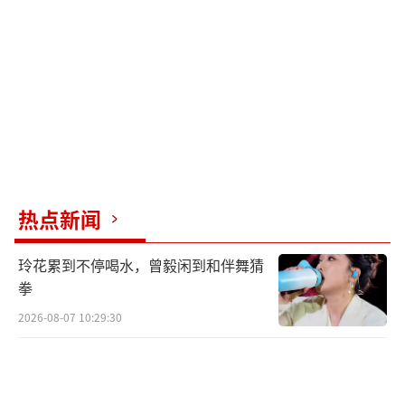
的李老先生在网上结识了所谓的“翡翠专业顾
问”，并被拉入了一个玉石直播间。他在这个
网络直播间一共下单了10块原石，总计付款15
万元左右。主播在直播间把这些原石都卖了出
去，扣除加工费和手续费，李老先生净赚了4万
元。于是他加大投资又买了4块原石，总共支付
给对方120万元左右。然而，在等待稳赚一大笔
的时候，卖货直播间刚开播几分钟，突然有几
热点新闻
个穿迷彩服的人冲了进来，直播间关闭。心生
玲花累到不停喝水，曾毅闲到和伴舞猜
疑虑的李老先生报警求助，民警侦查发现，李
拳
老先生观看的并非普通的公开直播，而是需要
2026-08-07 10:29:30
专属权限才能进入的私域直播间，无论是“捡
漏玉石”还是“主播被抓”，直播间里的一切
都是诈骗团伙针对被害人设计的剧本。