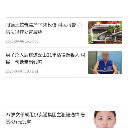
眼镜王蛇筑窝产下38枚蛋 村民报警 消
防员迅速处置威胁
2026-08-06 15:30:03
男子杀人后逃进深山21年活得像野人 村
民一句话牵出线索
2026-08-07 10:41:31
27岁女子成组织卖淫集团主犯被通缉 悬
赏8万元捉拿