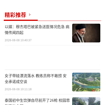
精彩推荐
以媒：穆杰塔巴被紧急送医情况危急 病
情传闻四起
2026-08-08 10:40:37
女子带娃漂流落水 教练员称不敢捞 安
全承诺成空谈
2026-08-08 10:11:18
泰国初中生饮弹自尽前开了26枪 校园悲