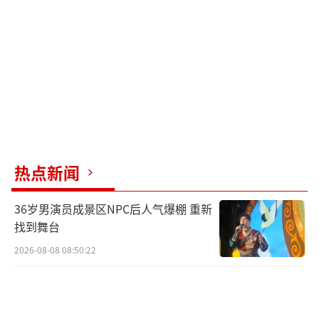
代生活条件。围绕基础设施，既注重增量提
升，也注重存量盘活，避免重复建设和浪费。
围绕公共服务，提出稳步提高医保基金在县乡
村医疗卫生机构使用比例，逐步提高城乡居民
基础养老金等措施，提升农村教育、医疗、养
老等公共服务供给水平。规划还提出以县域为
重要切入点，发展县域富民产业，加强县域基
础设施建设和基本公共服务供给统筹，推行由
热点新闻
常住地登记户口提供基本公共服务制度，稳步
36岁男演员成景区NPC后人气爆棚 重新
提高农民工参加城镇职工社会保险比例，推动
找到舞台
更多城市将符合条件的未落户常住人口纳入公
2026-08-08 08:50:22
租房保障范围等政策举措。
加快农业农村现代化是一项系统工程和战
略任务，需要完善政策、健全机制、汇聚合