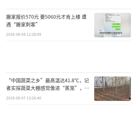
力，进一步夯实农业基础，补齐“三农”短
搬家报价570元 要5060元才肯上楼 遭
板。
（责任编辑：0764）
遇“搬家刺客”
2026-08-08 12:28:09
“中国蔬菜之乡”最高温达41.8℃，记
者实探蔬菜大棚感觉像进“蒸笼”，有
村民称只能凌晨两点起来干活
2026-08-07 13:26:40