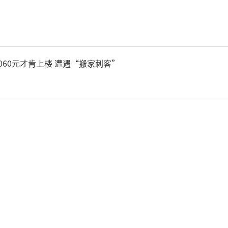
5060元才肯上楼 遭遇“搬家刺客”