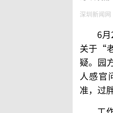
深圳新闻网
6
关于“
疑。园
人感官
准，过
工