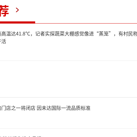
荐
高温达41.8℃，记者实探蔬菜大棚感觉像进“蒸笼”，有村民
干活
的门店之一将闭店 因未达国际一流品质标准