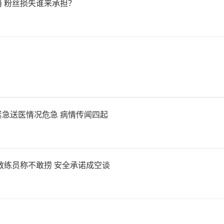
 粉丝损失谁来承担？
急送医情况危急 病情传闻四起
教练员称不敢捞 安全承诺成空谈