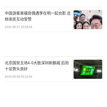
中国游客景福宫偶遇李在明一起合影 总
统亲民互动受赞
救援难度大，黄河流沙量大，声纳看不清
2026-08-07 20:58:04
楚，加上有很多暗流，增加了搜救难度。济南
正安救援队队员郭效东表示，救援队从11月9日
前后开始进行搜救，从疑似溺水点开始往下游
几十公里沿河搜索，每天多支救援队四五十人
参与，暂时还没有什么线索。家属计划本周六
北京国安主场4-0大胜深圳新鹏城 后劲
组织多个打捞队，从失联点往下游排查，一直
十足势头良好
到东营入海口，用七八艘船进行全面搜查。
2026-08-08 00:16:44