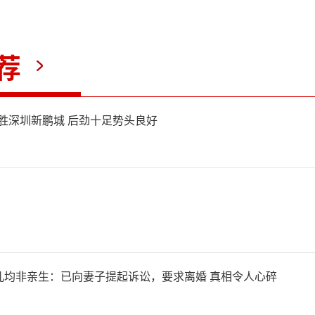
荐
大胜深圳新鹏城 后劲十足势头良好
儿均非亲生：已向妻子提起诉讼，要求离婚 真相令人心碎