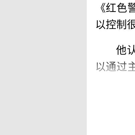
《红色
以控制
他
以通过
任就不
同事的
院系或
死磕”