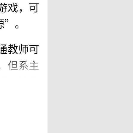
游戏，可
源”。
通教师可
，但系主
系里其他
皮跟别的
地，只能