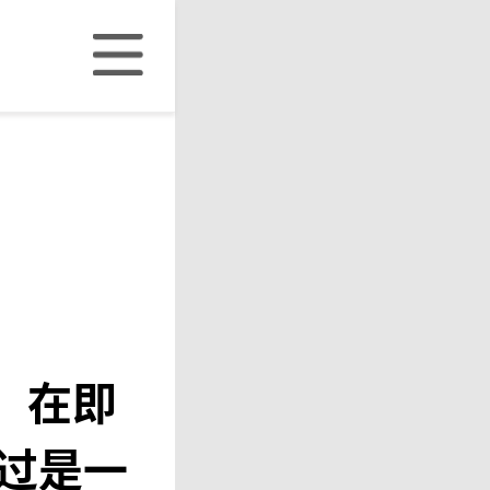
，在即
过是一