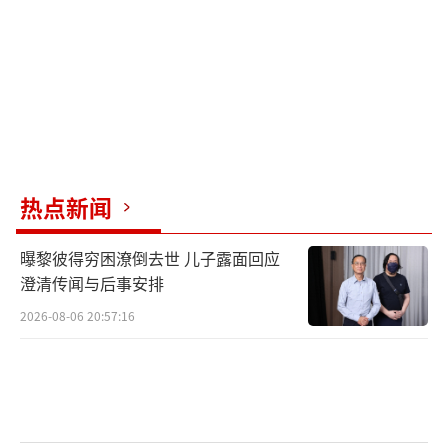
向鹏对阵雨果（巴西），王楚钦对阵松岛辉空
（日本）。晚上5点和5点45分进行女单半决
赛，孙颖莎对阵陈幸同，王曼昱对阵申裕斌
（韩国）。晚上6点30分进行男双决赛，王楚
钦/林诗栋对阵周启豪/陈俊菘。
从实力对比上看，王楚钦/林诗栋在男双决
热点新闻
赛中占有较大优势。孙颖莎虽然过去对陈幸同
胜多负少，但最近一次在WTT横滨冠军赛上输
曝黎彼得穷困潦倒去世 儿子露面回应
给了对方，所以这次胜负难料。向鹏面对单打
澄清传闻与后事安排
世界冠军雨果可能不容易取胜，但仍有爆冷的
2026-08-06 20:57:16
机会。其余三场比赛国乒选手占优，其中王楚
钦对松岛辉空、王曼昱对申裕斌都未曾败过。
至于女双决赛属于遭遇战，但普遍看好世乒赛
冠军组合王曼昱/蒯曼获胜。让我们一起期待新