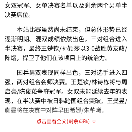
女双冠军、女单决赛名单以及剩余两个男单半
决赛席位。
本站比赛虽然尚未结束，但总体形势已经
逐渐明朗。混双成绩依然出色，三对组合进入
半决赛，最终王楚钦/孙颖莎以3-0战胜黄友政/
陈熠，捍卫了他们在该项目上的统治力。
国乒男双表现同样出色，三对选手进入四
强，两对组合会师决赛。王楚钦/林诗栋将与周
启豪/陈俊菘争夺冠军。女双未能延续去年的表
现，在半决赛中被日韩跨国组合突破。王曼昱/
蒯曼将在决赛中对阵早田希娜/朱芊曦。
点击查看全文(剩余
63
%)
国乒单打项目有33人参赛，目前女队世界