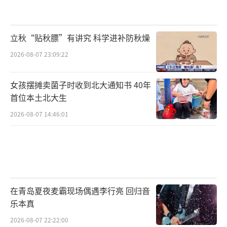
孙先生表示，在夏季高温天气，尸体不能
久存，许某利很可能是将小的尸块丢进马桶冲
立秋“贴秋膘”有讲究 科学进补防秋燥
走，大的尸骨带走丢弃。
2026-08-07 23:09:22
女孩摆摊卖菌子时收到北大通知书 40年
杭州女子失踪时家里用2吨水
首位本土北大生
现在警方用吸污车清理化粪池，对化粪池
2026-08-07 14:46:01
内提取的物品进行冲洗拍照后打包带走，“这
就是取证，她是被分尸了。”
警方勘查取证
在青岛夏夜麦霸现场偶遇李行亮 回归音
针对使用粉碎机的说法，孙先生表示不可
乐本真
能，因为楼房隔音效果不好，使用粉碎机的
2026-08-07 22:22:00