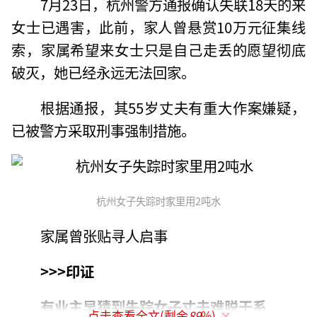
7月23日，杭州警方通报确认失联18天的来
女士已遇害，此前，家人曾悬赏10万元征集线
索，家属希望来女士只是自己走丢的愿望彻底
破灭，她已经永远无法回家。
根据通报，其55岁丈夫有重大作案嫌疑，
已被警方采取刑事强制措施。
杭州女子失踪时家里用2吨水
家属曾张贴寻人启事
>>>印证
有业主早猜到失踪女子丈夫难脱干系
点击查看全文(剩余
89
%)