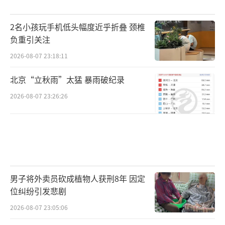
经审查，55岁杭州籍嫌疑人许某利交代其
2名小孩玩手机低头幅度近乎折叠 颈椎
自身性格存在缺陷，多次向妻子来某利借钱炒
负重引关注
股被拒和回迁房装修意见存在分歧等原因，产
2026-08-07 23:18:11
生不满，于7月5日凌晨，在江干区三堡北苑4幢
北京“立秋雨”太猛 暴雨破纪录
一单元802室家中，趁来某利熟睡之际，以枕头
2026-08-07 23:26:26
蒙头的方式将其杀害，并分尸后将大部分身体
组织通过抽水马桶冲入化粪池，部分骨骼带到
室外后分散抛弃，目前警方正在查找。
男子将外卖员砍成植物人获刑8年 因定
杭州女子失踪时家里用2吨水
位纠纷引发悲剧
2026-08-07 23:05:06
杭州江干区三堡北苑4幢802室，据称来女