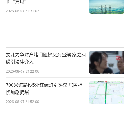
女士和许某利曾发生过争吵，这已经从邻居处
长“充电”
得到证实。
2026-08-07 21:31:02
杭州女子失踪时家里用2吨水
商报记者了解到，杭州房价高企，江干区
女儿为争财产堵门阻挠父亲出殡 家庭纠
三堡北苑仅二手房均价每平方米已近3万元。
纷引法律介入
2026-08-07 19:22:06
孙先生表示，网传的内部通报信息也证实
700米道路设5处红绿灯引热议 居民担
了这一点。
忧加剧拥堵
华商报记者注意到，未经警方证实的网传
2026-08-07 21:52:00
信息显示，经杭州警方专案工作，7月23日1时
许，来某利丈夫许某利，因涉嫌故意杀人罪被
刑事传唤。