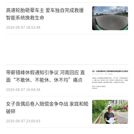
话，肯定会有邻居听到的。或许随着案件的告
高速轮胎砸晕车主 爱车独自完成救援
破，这些悬疑会被警方逐一揭开。
智能系统挽救生命
7月24日，华商报记者试图联系来女士的大
2026-08-07 18:52:48
女儿和其丈夫，但手机一直无人接听。
记者从杭州某会计事务所证实，来某利并
非会计事务所的保洁员。
带薪错峰休假通知引争议 河南回应 直
记者联系杭州警方证实，来女士的丈夫许
面“不敢休、不能休、休不均”痛点
某利涉嫌故意杀人已被控制。
2026-08-07 16:04:34
7月24日，杭州市公安局官网发布警方通报
女子丧偶后卷入赔偿金争夺战 家庭和睦
称，案件取得重大突破，失踪女子已经遇害，
破碎
其丈夫有重大作案嫌疑，现已被江干分局依法
2026-08-07 23:00:03
采取刑事强制措施，公安机关将根据案件侦办