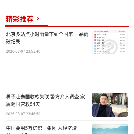
安局江干分局四季青派出所报警。
警方把小区的所有窨井、电梯井、顶楼蓄
精彩推荐
水箱，甚至小区所有监控都查看过了，来女士
北京多站点小时雨量下到全国第一 暴雨
好像真的人间蒸发了。
破纪录
>>>起因
2026-08-07 23:51:40
丈夫因借钱炒股和回迁房装修分歧杀妻
这位孙先生告诉华商报记者，小区属于回
迁安置小区，来女士夫妇都是二婚家庭，夫妇
男子赴泰国收款失联 警方介入调查 家
俩和11岁的小女儿生活在一起，据说还有一套1
属跨国营救54天
00多平方米的新房正在装修。
2026-08-07 23:46:50
因为两套回迁房的所有权和装修问题，来
中国要用5万亿织一张网 为经济增