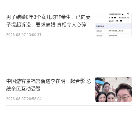
确定来女士是7月4日17:10回家，没有监控显示
其走出小区。
男子结婚8年3个女儿均非亲生：已向妻
子提起诉讼，要求离婚 真相令人心碎
来女士的丈夫许某利此前接受当地媒体采
访时称妻子是凌晨一个人离开的
2026-08-07 13:00:37
他后来通知大女儿夫妇，大女儿到妈妈家
翻找了一番后发现，除一件睡觉穿的棕色吊带
睡衣外，母亲的身份证、钱包、手机、钥匙都
在家里没有带走。
中国游客景福宫偶遇李在明一起合影 总
统亲民互动受赞
当时还问了隔壁邻居，邻居称自己睡得比
2026-08-07 20:58:04
较晚，有时来大姐家晚上冲马桶的声音都听得
见，但事发当晚没有听到任何声响。
来女士的大女儿在7月6日晚前往杭州市公