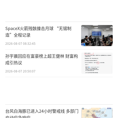
进展，于近期召开新闻发布会，及时通报有关
案情。
>>>律师说法
SpaceX火箭残骸撞击月球 “无锡制
造”全程记录
丈夫杀妻即使找不到尸骸，有其他证据也
2026-08-07 08:32:45
可定罪
孙宇晨回应在富豪榜上超王健林 财富构
“定罪量刑的依据之一是事实清楚、证据
成引热议
充分，尸骸虽是受害者遇害的重要证据，但是
2026-08-07 20:50:07
并非唯一证据，如其他证据，比如，被告人供
述、证人证词、物证、视听资料、电子数据
等，形成故意杀人完整证据链条的，也可定
罪。”
台风白海豚已进入24小时警戒线 多部门
启动应急响应