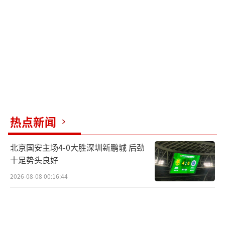
夫许某利）说她凌晨自己走开的，当时很多人
怀疑她是掉池塘里了，但后来把池塘的水都抽
干了，也没有找见她。”
杭州女子失踪时家里用2吨水
许某利此前接受杭州当地媒体采访时表
热点新闻
示，7月5日凌晨，来某利在家中离奇“失
北京国安主场4-0大胜深圳新鹏城 后劲
踪”。
十足势头良好
他是在7月5日凌晨0:30起来上厕所时，看
2026-08-08 00:16:44
见妻子在床上睡觉，等到凌晨5：30再起床的时
候，发现她已经不见了。家属查看小区监控，