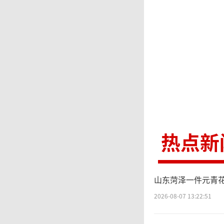
爆发野
倍。
西
严重野火
热点新
于同一
上周发生
山东菏泽一件元青花
消防员、
2026-08-07 13:22:51