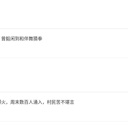
萄牙内政部长路易斯·内韦斯
势如同“火药桶”。
，曾毅闲到和伴舞猜拳
界气象组织表示，欧洲升温速
平的两倍以上，持续性高温天
常见。德国电信-在线新闻网站
显示，西班牙6月份与高温相
爆火，周末数百人涌入，村民苦不堪言
1029人。法国6月下旬热
数突破2000例。本周，法