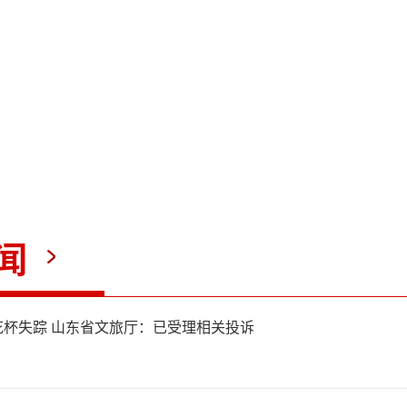
火，今年的过火面积是去年
班牙东北部加泰罗尼亚自治区
，过火面积约2300公顷，其
闻
保护区内。葡萄牙中部的沃泽
山火以来，政府部门已动员1
杯失踪 山东省文旅厅：已受理相关投诉
近400辆消防车辆和15架