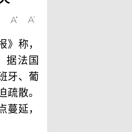
报》称，
。据法国
班牙、葡
迫疏散。
点蔓延，