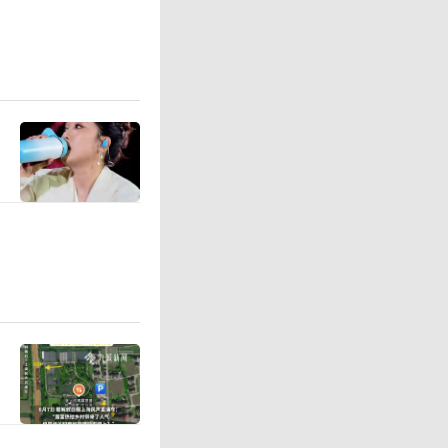
称，目前
度是全球
气正变得
6日称，
关的死亡
浪期间的超
国西南部最