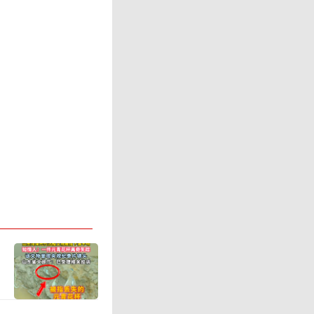
同期的两
同样发生
中97%位
拉地区自
200多名
飞机参与灭