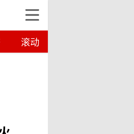
济
滚动
火