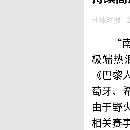
环球时报
“
极端热
《巴黎
萄牙、
由于野
相关赛