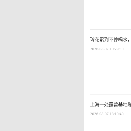
火。葡
当地火
玲花累到不停喝水
世
2026-08-07 10:29:30
平均水
越来越
有数据
上海一处露营基地
人数达到
2026-08-07 13:19:49
额死亡人