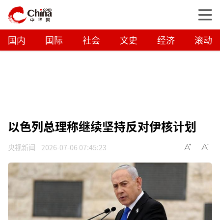
国内
国际
社会
文史
经济
滚动
以色列总理称继续坚持反对伊核计划
央视新闻
2026-07-06 07:45:23