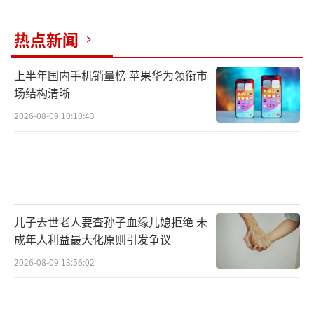
热点新闻
上半年国内手机销量榜 苹果华为领衔市
场结构清晰
2026-08-09 10:10:43
加州大学洛杉矶分校高温实验室主任文卡
特解释，在高温湿热环境下进行高强度运动，
人体散热难度增加，极易出现严重乏力、恶心
儿子去世老人要查孙子血缘儿媳拒绝 未
成年人利益最大化原则引发争议
眩晕等不适症状，严重时甚至可能引发猝死。
2026-08-09 13:56:02
此外，部分球迷还会在观赛期间饮酒助
兴，而在高温环境下，这一举动可能进一步加