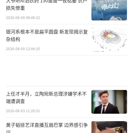
大爷听AI洒农药 150亩苗一夜枯萎 农户
损失惨重
2026-08-09 08:46:32
银河系根本不是扁平圆盘 新发现揭示复
杂结构
2026-08-09 12:06:35
上任才半月，立陶宛新总理涉嫌学术不
端遭调查
2026-08-03 11:20:31
黄子韬徐艺洋直播互扇巴掌 边界感引争
议