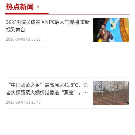
热点新闻
36岁男演员成景区NPC后人气爆棚 重新
找到舞台
2026-08-08 08:50:22
“中国蔬菜之乡”最高温达41.8℃，记
者实探蔬菜大棚感觉像进“蒸笼”，有
村民称只能凌晨两点起来干活
2026-08-07 13:26:40