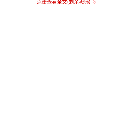
政策的规定和要求下，未婚育有子女的年轻女
点击查看全文(剩余
45
%)
性不得不放弃对她们孩子的养育，以符合当时
的社会规范。据估计，从第二次世界大战结束
至1976年《收养法》出台前，英国各地有约18.
5万名儿童从未婚母亲身边被强制带走并收养。
英国国教圣公会运营着大约100所“母婴之
家”，它们通常由国家资助。未婚先孕的妇女
会被送至“母婴之家”，被迫同社会隔离开
来。英国国教圣公会上个月也已公开道歉，承
认参与营运“母婴之家”。
斯塔默7月2日会见部分受影响的母亲和孩
子，代表英国政府就此道歉，“我代表整个国
家，向每一位受影响的人，致以最深切的歉
意”。斯塔默表示，受害者的遭遇是“我们历