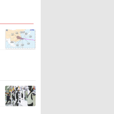
前连续数月
下，拉加
4月举行。
由玛丽娜
极右翼政
先。
（责任