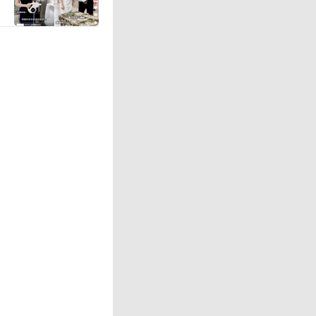
己有责任
除了自己
路透社说
国际油价
7月1日
区通胀率