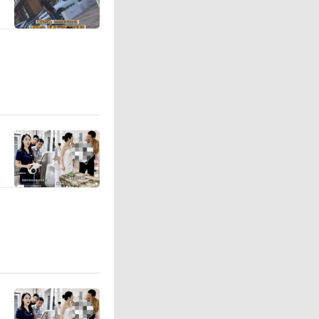
自参选，
改口说是
担任欧洲央
国《金融时
报道，拉
诉法国文