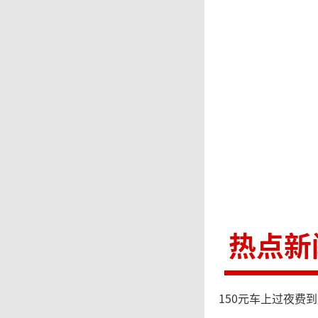
她
总统候
盟中参
明这条
“
定。”
热点新
方案，
出对策
150元车上过夜费