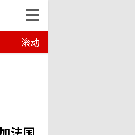
济
滚动
加法国