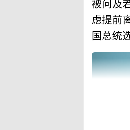
被问及
虑提前
国总统