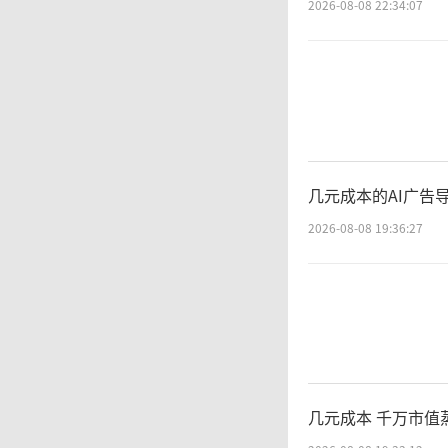
2026-08-08 22:34:07
被
拉加德
在开玩
几元成本的AI广告
2026-08-08 19:36:27
拉加
行行长，
报》今
加德计
几元成本 千万市值