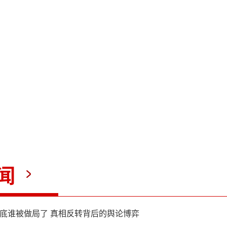
还就法国与欧盟关系表态，表
选人在选举辩论中提出“减少
与度”这类主张，就需要有人
路并不好走。
法国将不得不在棘手问题上作
她说，选民期望被告知真相并
闻
“总统候选人有责任审视这些
”。
到底谁被做局了 真相反转背后的舆论博弈