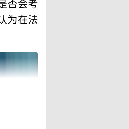
是否会考
认为在法
”