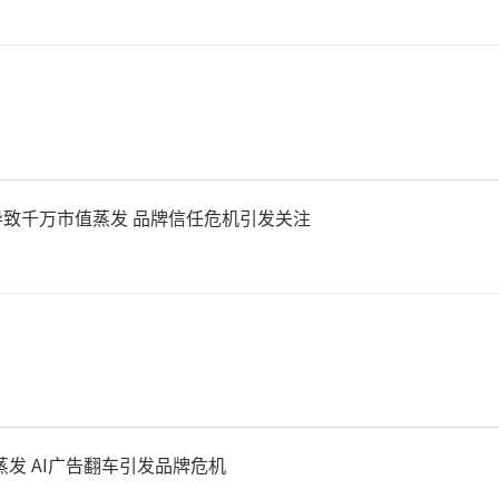
问及会支持某位候选人还是亲
先以“正在考虑”作答，随即
笑。
导致千万市值蒸发 品牌信任危机引发关注
德现年70岁，自2019年起
任期至2027年10月。英
年2月援引匿名消息人士的话
划提前离任。不过，她6月告
蒸发 AI广告翻车引发品牌危机