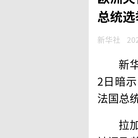
总统选
新华社
20
新
2日暗
法国总
拉