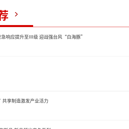
.8%，低于5月的3.2%，此
荐
加速势头有所缓解。在此背景
前离任的态度或有所松动。
应急响应提升至Ⅲ级 迎战强台风“白海豚”
国下届总统选举定于2027年
社说法，多项民意调查显示，
领导、持“疑欧”立场的法国
 共享制造激发产业活力
联盟可能在选举首轮投票中领
04）