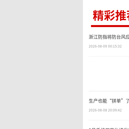
回落至2
精彩推
的通胀
德对提
浙江防指将防台风
2026-08-09 00:15:32
法
按法新
·勒庞
生产也能“拼单”了
党国民
2026-08-08 20:09:42
编辑：zx02