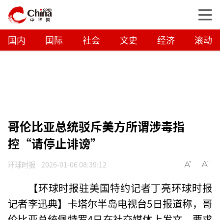
国内
国际
社会
文史
经济
滚动
哥伦比亚总统驳斥美方所谓涉毒指
控“请停止诽谤”
环球时报
2026-01-06 08:39:12
【环球时报驻美国特约记者丁亮环球时报
记者李迅典】卡塔尔半岛电视台5日报道称，哥
伦比亚总统佩特罗4日在社交媒体上发文，要求