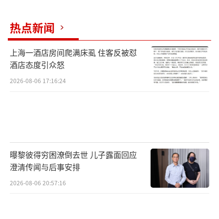
的原则，特别是国家主权平等、不干涉内政和
热点新闻
相互尊重等原则，而这些原则是联合国框架下
国际体系的基石。
（责任编辑：zx0232）
上海一酒店房间爬满床虱 住客反被怼
酒店态度引众怒
2026-08-06 17:16:24
曝黎彼得穷困潦倒去世 儿子露面回应
澄清传闻与后事安排
2026-08-06 20:57:16