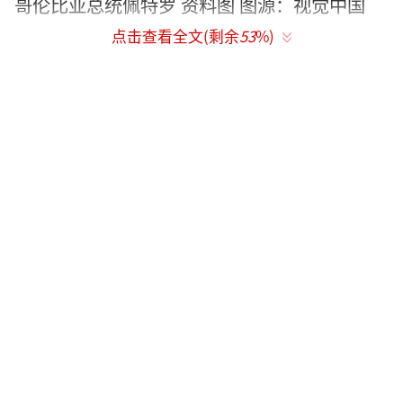
哥伦比亚总统佩特罗 资料图 图源：视觉中国
点击查看全文(剩余
53
%)
美国政府近来持续以“禁毒”“安全”为
名向拉美多国施压，美军3日凌晨对委内瑞拉发
动大规模军事打击，强行控制委总统马杜罗及
夫人，并将他们带到美国。路透社称，特朗普4
日在其专机“空军一号”上对记者发表讲话时
也对哥伦比亚发出了类似的军事行动威胁，他
称这个南美国家“病得很重”，而且“由一个
喜欢制造可卡因并将其卖到美国的病态的人统
治”。此前，特朗普多次就缉毒问题点名佩特
罗。当被问及美国对哥伦比亚是否会像对委内
瑞拉那样进行军事行动时，特朗普表示：“我
觉得这不错。”