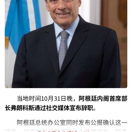
当地时间10月31日晚，
阿根廷内阁首席部
长弗朗科斯通过社交媒体宣布辞职
。
阿根廷总统办公室同时发布公报确认这一
消息，并宣布前总统府发言人曼努埃尔·阿多