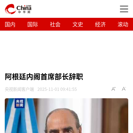
国内
国际
社会
文史
经济
滚动
阿根廷内阁首席部长辞职
央视新闻客户端
2025-11-01 09:41:55