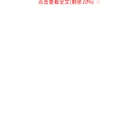
点击查看全文(剩余
10
%)
尔尼将自11月3日起接任内阁首席部长一职。
（总台记者宫祥诚）
（责任编辑：0342）