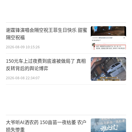
谢霆锋演唱会隔空祝王菲生日快乐 甜蜜
隔空祝福
2026-08-09 10:15:26
150元车上过夜费到底谁被做局了 真相
反转背后的舆论博弈
2026-08-08 22:34:07
大爷听AI洒农药 150亩苗一夜枯萎 农户
损失惨重