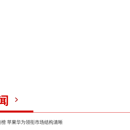
层的图谋“未能得逞”。（总
颖哲）
（责任编辑：zx0232）
闻
榜 苹果华为领衔市场结构清晰