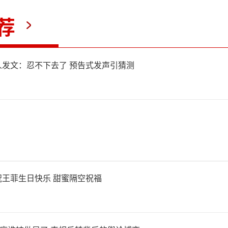
荐
发文：忍不下去了 预告式发声引猜测
王菲生日快乐 甜蜜隔空祝福