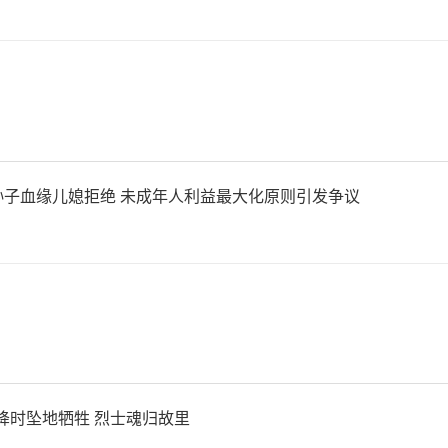
孙子血缘儿媳拒绝 未成年人利益最大化原则引发争议
空降时坠地牺牲 烈士魂归故里