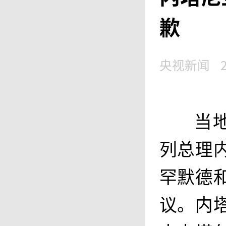
歉
央视新闻
当
列总理
罕默德
议。内