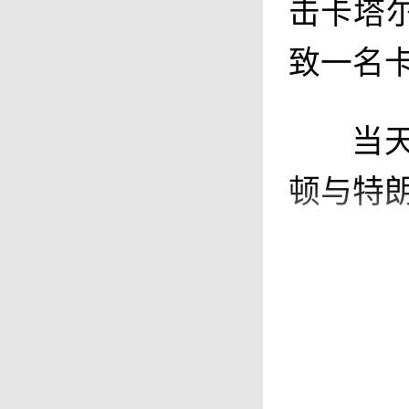
击卡塔
致一名
当
顿与特
目
消息。
以