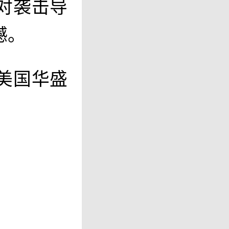
对袭击导
憾。
美国华盛
发布官方
的话报道