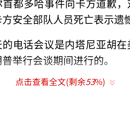
尔首都多哈事件向卡方道歉，
卡方安全部队人员死亡表示遗
天的电话会议是内塔尼亚胡在
朗普举行会谈期间进行的。
点击查看全文(剩余
53
%)
前，以色列与卡塔尔尚未就此
色列媒体日前援引消息人士