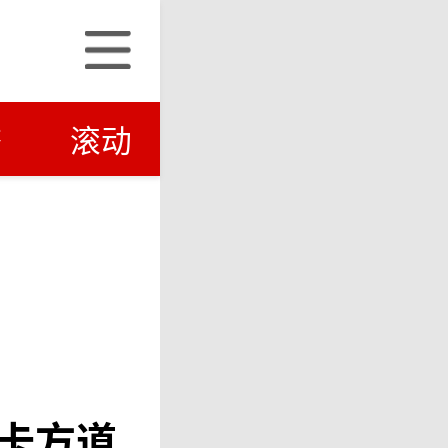
济
滚动
卡方道