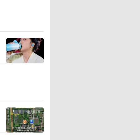
示，当天
罗夫斯克
兰空军7
击落一架
军与乌国防
设施在内
哈尔科夫