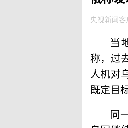
央视新闻客
当
称，过
人机对
既定目
同