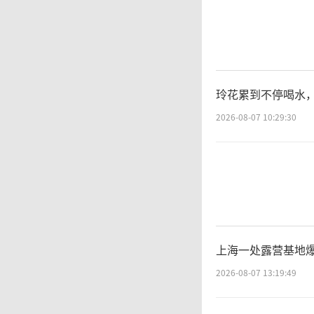
乌
前线共
玲花累到不停喝水
2026-08-07 10:29:30
和红利
日称，
俄军苏-
部情报
上海一处露营基地
2026-08-07 13:19:49
的多处