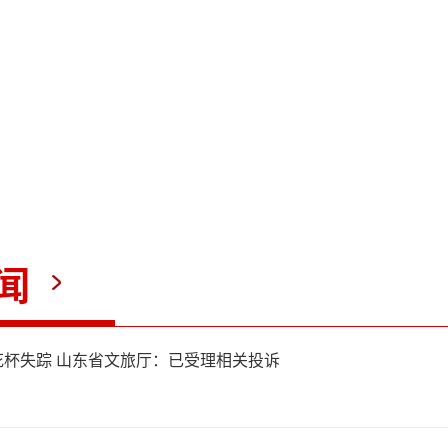
海摧毁了4艘乌方无人艇。
闻
杯失踪 山东省文旅厅：已受理相关投诉