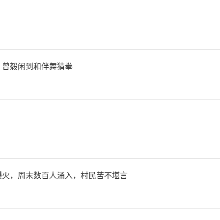
克兰武装部队总参谋部7日表
发生100余次战斗，其中波克
，曾毅闲到和伴舞猜拳
曼方向的战斗最为激烈。乌克
乌空军在俄罗斯库尔斯克方向
35战机。乌方还称，6日乌
总局配合，对包括俄境内军事
爆火，周末数百人涌入，村民苦不堪言
俄军目标进行了打击。乌克兰