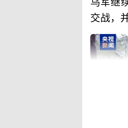
乌军继
交战，并