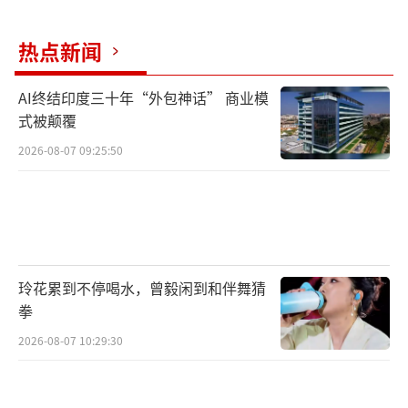
就开始多了起来，而且要慢慢锻炼孩子的手抓
热点新闻
能力。
（责任编辑：于浩淙 zx0176）
AI终结印度三十年“外包神话” 商业模
式被颠覆
2026-08-07 09:25:50
玲花累到不停喝水，曾毅闲到和伴舞猜
拳
2026-08-07 10:29:30