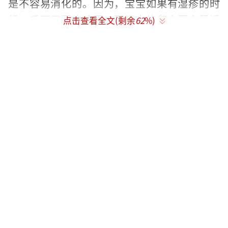
是不容易消化的。因为，宝宝如果有湿疹的时
候，千万不要吃鸡蛋。蛋清中的卵白蛋白是诱
点击查看全文(剩余
62
%)
发过敏的主要变应原成份，而湿疹是一种过敏
性皮肤病，由于鸡蛋中有异种蛋白，食用后容
易引起过敏，使湿疹疹症状加重。还有就是如
果宝妈是母乳喂养，那么在宝宝湿疹期间，宝
妈最好也不要吃鸡蛋哦，不然的话，也很有可
能会影响到宝宝的身体健康的。
宝宝多大可以吃辅食
一般宝宝从6个月开始添加辅食，也有早的
从四个月就开始了，但是我觉得过于早的添加
辅食对宝宝的健康并没有太大的好处。最好从
六个月左右开始循序渐进的进行添加。