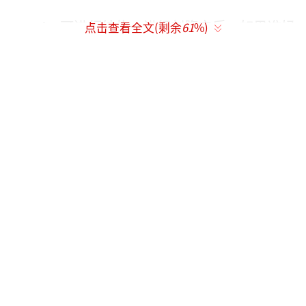
4、可进行结扎。进行剖腹产后，如果准妈
点击查看全文(剩余
61
%)
妈有结扎的需要，能够一并进行结扎手术。
5、合并子宫切除。这种情况相对比较少，
主要针对于不宜保留子宫的准妈妈，如出现严
重感染，子宫不全破裂，多发性子宫肌瘤等，
可在剖腹产后同时切除子宫。
剖腹产和顺产的宝宝相差于哪里
目前，多数医院都鼓励顺产妈咪分娩后即
时哺乳，产后1小时左右是开启母乳喂养的黄金
时段，新生儿反应最机敏，吸吮欲望强烈，此
时若将宝贝放到新妈咪胸前，稍给一点帮助就
会用力地吸吮起来。吸吮越频繁，妈咪乳量越