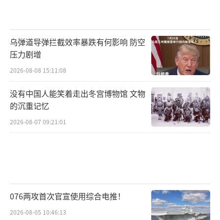
速制造出核武器的能力。
我认为，对于眼下的中国人来说，正视这
乌弹道导弹拦截效率暴跌有何影响 防空
三个现实，并且进行理性与清醒的应对，就是
压力剧增
对过去那段历史的最好铭记。
（责任编辑：傅鑫）
2026-08-08 15:11:08
没有中国人能笑着走出冬宫博物馆 文物
的沉重记忆
2026-08-07 09:21:01
076两攻首次官宣使用综合电推！
2026-08-05 10:46:13