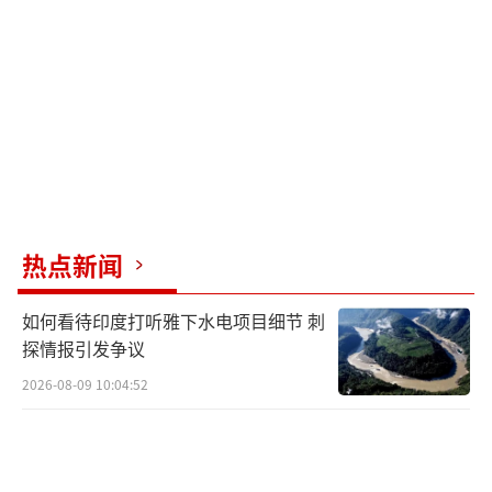
直新闻：
日本高市早苗政府拟修订的“安保三文
件”，还提出了依托广阔的太平洋强化海上防
卫体系的构想，并以此来确保日本在太平洋一
侧的海上优势。对此，您又怎么看？
特约评论员刘和平：
热点新闻
我认为，高市早苗内阁拟修订的“安保三
如何看待印度打听雅下水电项目细节 刺
文件”，除了将进攻包装成防御、奉行“进攻
探情报引发争议
就是最好的防御”这一转变之外，另外一大改
2026-08-09 10:04:52
变，就是要利用日本是一个天然岛国、依托广
大的太平洋这一特点，重点强化海上军事力
量，以布局一场跟中国的“海上大对决”。