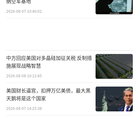
纳空军基地
直新闻：
2026-08-07 10:40:02
今天正好是日本对华发动全面侵略战争的
标志性事件“七七事变”89周年纪念日，您认
为，作为今天的中国人应该从这段历史中吸取
什么样的教训？
中方回应美国对多晶硅加征关税 反制措
特约评论员刘和平：
施展现战略智慧
2026-08-08 10:12:45
我认为，不忘过去铭记历史的目的，并不
是要活在过去的仇恨中走不出来，而是为了防
美国财长逼宫，扣押万亿美债，最大黑
天鹅将是这个国家
止过去的历史悲剧重演，也就是为了现在与未
来。而在眼下，我们防止历史悲剧重演的最好
2026-08-07 14:25:38
方式之一，就是要对现在的日本这个国家有着
清醒的认识。要知道，在当年甲午海战期间，