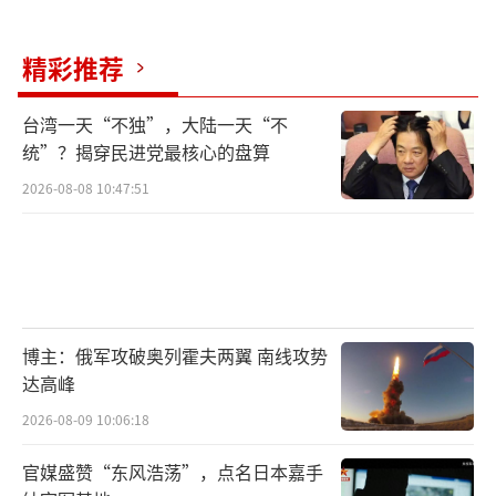
下，高市早苗内阁准备通过重新修订“安保三
文件”，来对日本的军事战略进行一个根本性
精彩推荐
的调整，也就是要全面发展海上自卫队，以布
局未来有可能要发生的、跟中国的“海上大对
台湾一天“不独”，大陆一天“不
决”。
统”？揭穿民进党最核心的盘算
2026-08-08 10:47:51
值得注意的是，由于近年来中国海空军力
量的快速崛起，军舰已经在数量上完全碾压了
日本，使得原先日本曾经引以为傲的所谓“在
太平洋一侧的海上优势”，早已不复存在。那
么，为了解决这一问题，高市内阁新修订
博主：俄军攻破奥列霍夫两翼 南线攻势
的“安保三文件”的重要内容之一，就是要大
达高峰
力发展日本的海上无人艇与无人潜艇，并且为
2026-08-09 10:06:18
其配备最先进的人工智能技术。
官媒盛赞“东风浩荡”，点名日本嘉手