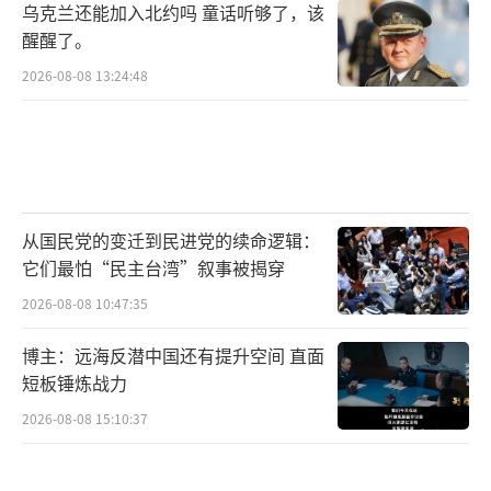
乌克兰还能加入北约吗 童话听够了，该
醒醒了。
第二我们必须正视和认真对待当前日本正
在奉行的以华为敌的国家战略。在特朗普政府
2026-08-08 13:24:48
有意在全球范围内进行战略收缩，包括逐渐淡
出亚太事务、退回本土之际，日本正在取代美
国接管“第一岛链”与“印太战略”的主导
权，甚至准备取代美国成为介入台湾问题的最
从国民党的变迁到民进党的续命逻辑：
大外部势力。也就是说，我们必须认识到，东
它们最怕“民主台湾”叙事被揭穿
亚与亚太地区的局势正在重新回到二战前的状
2026-08-08 10:47:35
态。
博主：远海反潜中国还有提升空间 直面
第三我们千万不要轻视日本的军事力量。
短板锤炼战力
日本的常规军事装备不仅是建立在其发达的中
2026-08-08 15:10:37
高端制造业基础之上的，而且日本的常规军备
跟美国是互通有无的。尤其是，日本还具备快