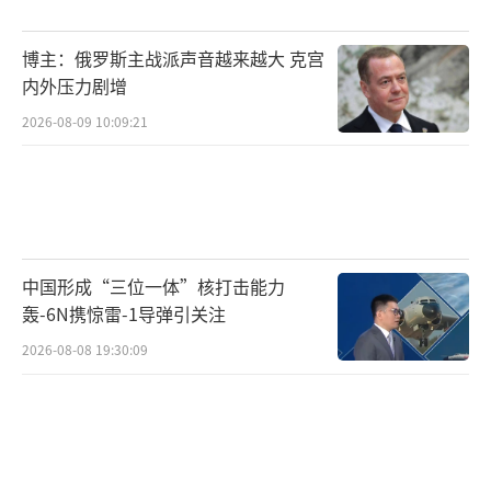
我甚至认为，这是过去两三百年以来，日
博主：俄罗斯主战派声音越来越大 克宫
本对华军事战略的一次重大转变。在此之前，
内外压力剧增
包括在80多年前的日本侵华战争和130多年前的
2026-08-09 10:09:21
中日甲午战争期间，日本军事战略的最终目标
都是为了侵略和占领中国。为此日本在发展军
事力量的时候，都是以海空军为辅陆军为主
的，目的是为了在中国本土跟中国来一场“陆
中国形成“三位一体”核打击能力
上大对决”。那么现在，随着中国综合国力尤
轰-6N携惊雷-1导弹引关注
其是军事实力的突飞猛进，他们现在着眼的，
2026-08-08 19:30:09
是要阻止中国武力打击“台独”与解决台湾问
题，尤其是阻止中国海军穿过日本的宫古与大
隅海峡以及西南诸岛的相关水道，绕到台湾东
部海域对台湾岛进行包抄。正是在这种情况