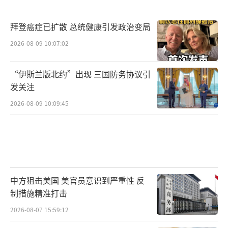
号称为亚洲第一海军的北洋水师，就曾经犯过
类似的错误。
拜登癌症已扩散 总统健康引发政治变局
我的看法是，我们必须在三个层面正视今
2026-08-09 10:07:02
天的日本——其一是，毫无疑问，无论是出于嫉
“伊斯兰版北约”出现 三国防务协议引
妒心理还是出于恐惧心理，日本自始至终都不
发关注
希望他们的卧榻之侧出现一个强大的中国，他
2026-08-09 10:09:45
们一定会处心积虑地阻止中国的崛起。而且在
这一方面，我们已经有过两次前车之鉴，一是
在1894年，日本通过甲午海战，导致了清政府
洋务运动的夭折，二是89年前日本通过发动全
面侵华战争，中断了开始于1919年的中国启蒙
中方狙击美国 美官员意识到严重性 反
运动与经济现代化。而现在，日本显然又想通
制措施精准打击
过一次台海战争，来中断中国的和平崛起进
2026-08-07 15:59:12
程。