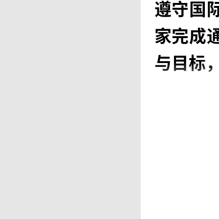
遵守国
家完成
与目标
在
提下，
应。日
件毫无
论焦虑