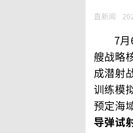
直新闻
20
7月
艘战略
成潜射
训练模
预定海
导弹试