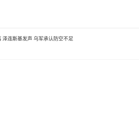
事合并对外通报、捆绑炒作，
“安全敏感肌”作祟，更是其
 泽连斯基发声 乌军承认防空不足
量的惯用套路。长久以来，日
常态化军事演训活动，无论中
、是否针对第三方，日方都会
安全威胁”，并以此为借口突
，持续加码防卫预算、强化自
扩张军事活动范围，为自身军