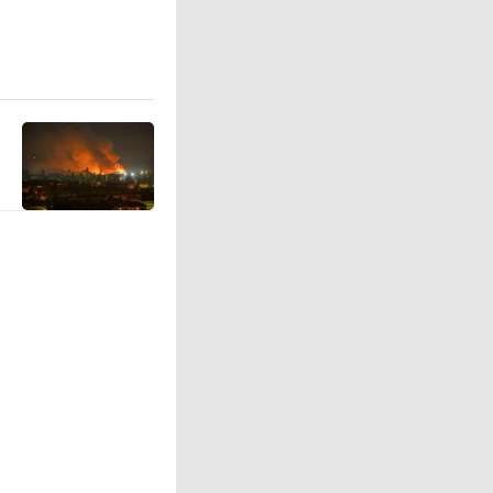
本质上是
借机扩充
本始终紧
方行动是
刻意放大
破和平宪
卫队军事
事化松绑