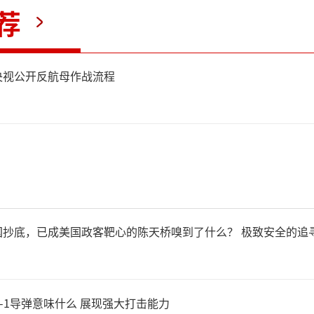
荐
央视公开反航母作战流程
今日的外交部例行记者会上，
针对本次导弹试射的目的地进
发言人毛宁就此作出权威回应
潜射导弹试射是中方年度计划
国抄底，已成美国政客靶心的陈天桥嗅到了什么？ 极致安全的追
练，所有流程符合国际规则，
通报，完全合法合规，中方正
雷-1导弹意味什么 展现强大打击能力