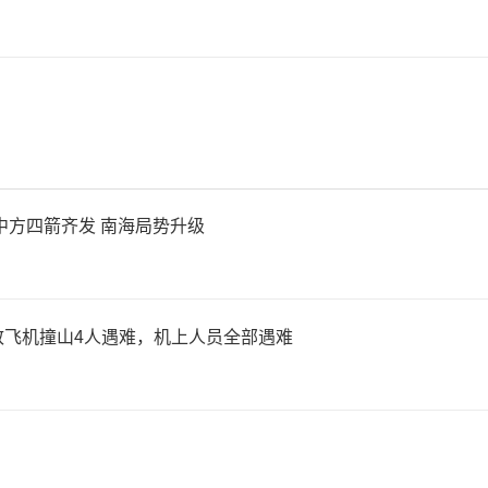
军事训练活动合理正当，希望
度猜忌，不要无端炒作、过度
方从容克制的官方表态，与日
意渲染对立的过激姿态，形成
中方四箭齐发 南海局势升级
致飞机撞山4人遇难，机上人员全部遇难
新闻梳理发现，根据英国和澳
道，此次中方试射潜射战略导