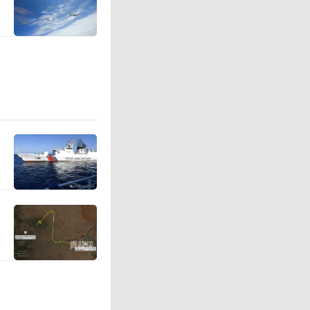
相关国家
解读。
本草木皆
了鲜明对
大利亚的
弹，其实