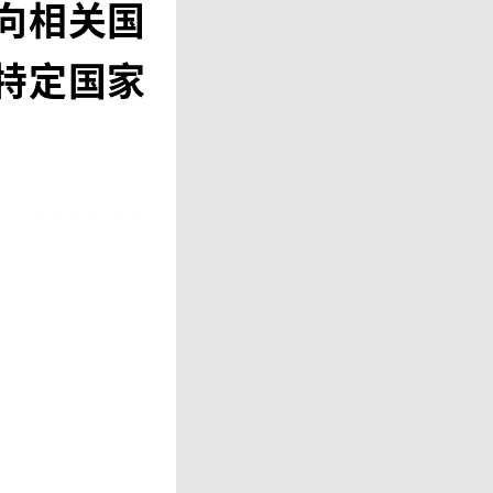
向相关国
特定国家
规范的前
和过激反
刻意将两
，制造舆
保安厅收