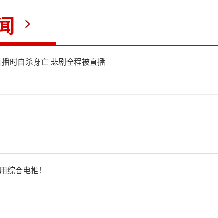
路径可能掠过日本上空、威胁
闻
同时宣布日本多部门将协同联
播时自杀身亡 悲剧全程被直播
空、海域的警戒监视与安全防
卫队海上空中执勤与军事警戒
实上，太空碎片坠落划定临
方核潜艇例行战略导弹试射，
使用综合电推！
由、执行主体完全独立的常规
训练活动，不存在任何关联。