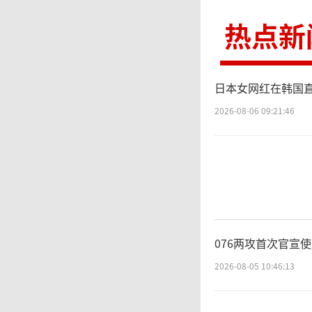
弹飞行
热点新
安全，
日本女网红在韩国直
日本领
2026-08-06 09:21:46
加强自
事
区、中
076两攻首次官宣
间、事
2026-08-05 10:46:13
与军事