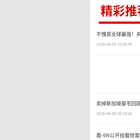
精彩推
铺路。
不愧是全球最强！
在
2026-08-06 10:50:54
体专门
外交部
申此次
卖掉新加坡豪宅回
军事训
2026-08-06 09:19:50
成相关
轰-6N公开挂载惊