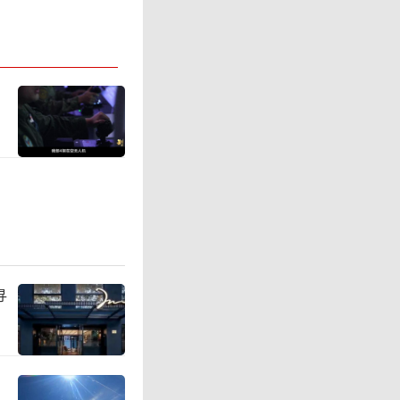
有日本媒
行提问，
，
再次重
内的例行
寻
事前已完
常的国防