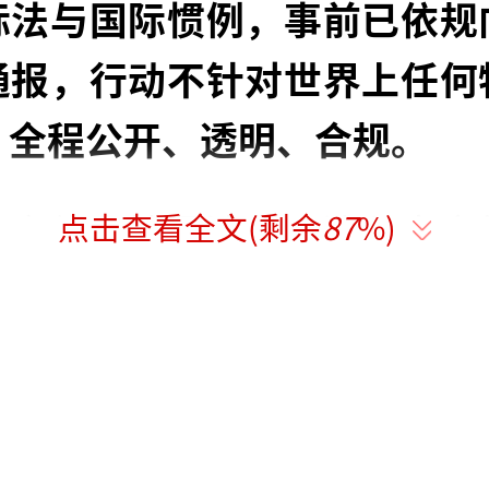
际法与国际惯例，事前已依规
通报，行动不针对世界上任何
，全程公开、透明、合规。
点击查看全文(剩余
87
%)
中方信息披露清晰、流程完全
日本方面却再度出现过度解读
本外务省随即发布官方公告，
关联的海域事务强行捆绑解读
。日方声称，7月5日日本海上