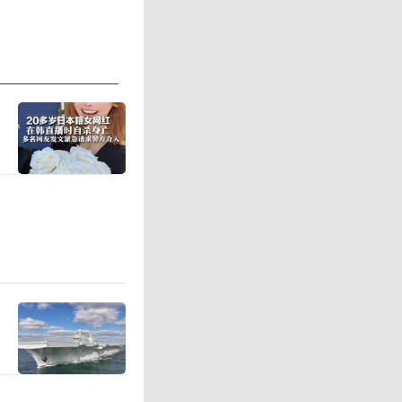
日本国土
动，强化
控，持续
活动。
时海域禁
是两项时
公共事务
日方刻意