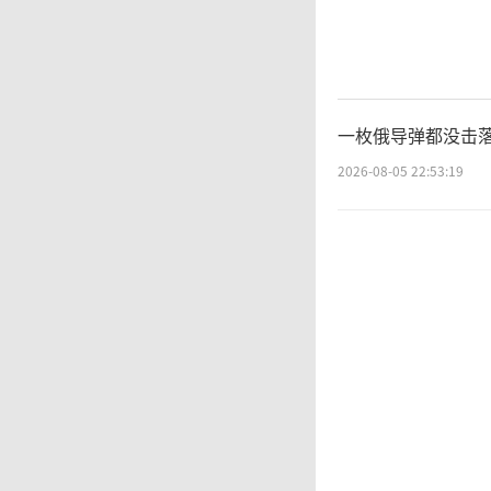
将两件
一贯的
一枚俄导弹都没击落
军事力
2026-08-05 22:53:19
盯中国
否合规
所谓“
法限制
部署、