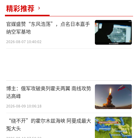
强硬外交姿态。
精彩推荐
特朗普这一表态还有国内政治考量。自特
官媒盛赞“东风浩荡”，点名日本嘉手
朗普政府与伊朗签署谅解备忘录以来，美国国
纳空军基地
内尤其是部分共和党人批评他对伊妥协让步。
2026-08-07 10:40:02
随着中期选举临近，特朗普也有意在对伊政策
上展现一定强硬姿态，以稳固国内选民基本
盘。
4月7日，一名示威者在美国首都华盛顿的
博主：俄军攻破奥列霍夫两翼 南线攻势
白宫前手举标语，反对特朗普政府对伊朗的军
达高峰
事打击。新华社记者李睿摄
2026-08-09 10:06:18
自6月中下旬美伊签署谅解备忘录以来，双
“绕不开”的霍尔木兹海峡 阿曼成最大
方已多次围绕海峡通航问题发生军事摩擦，加
冤大头
上美方7日又恢复对伊朗的全面石油制裁，有分