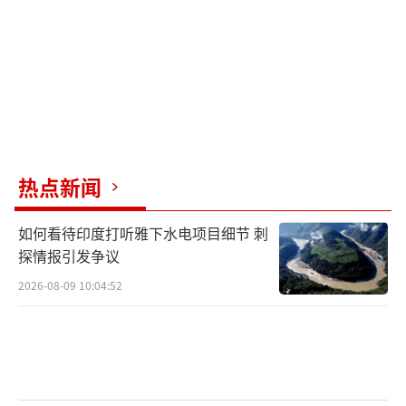
高领袖哈梅内伊。新华社/迈赫尔通讯社
目前，伊朗已故最高领袖阿里·哈梅内伊
的送葬仪式仍在举行。分析人士认为，在伊朗
国内高度敏感的特殊时期，伊朗政府与军方不
畏美方报复与其在海峡问题上对峙博弈，且在
热点新闻
遭到打击后立即对美军在地区的基地发起还
击，表明伊朗将掌握霍尔木兹海峡控制权视为
如何看待印度打听雅下水电项目细节 刺
不可妥协的底线。同时，伊朗作出强硬反应也
探情报引发争议
是试图在国内群情激愤的特殊节点，对内塑造
2026-08-09 10:04:52
不惧施压、毫不妥协的形象。
日本能源经济研究所中东研究中心主任研
究员远藤健太郎认为，伊朗已认识到，霍尔木
兹海峡议题是比核问题更有分量的外交筹码。