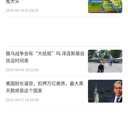
冤大头
7日，以色列总理内塔尼亚胡在接受采访时
2026-08-10 07:58:32
再次表示反对美方向土耳其出售F-35战机。内
塔尼亚胡称，向土出售F-35战机将“破坏中东
地区力量平衡”，他还说，土耳其“具有扩张
性野心”。内塔尼亚胡透露，在特朗普访问安
俄乌战争会有“大结局”吗 泽连斯基自
卡拉前，他曾多次与其通话，强调有必要阻止
信设时间表
土耳其重新加入F-35战斗机项目。
2026-08-09 20:22:05
北约峰会召开前夕，内塔尼亚胡6日曾喊话
美国财长逼宫，扣押万亿美债，最大黑
美国，不要向土耳其出售F-35隐身战斗机，也
天鹅将是这个国家
不要出售适配土耳其国产隐身战机的美制发动
2026-08-07 14:25:38
机，理由是这样做将威胁以军在中东的空中优
势。