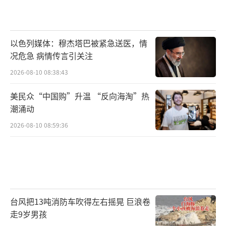
力。
据土耳其阿纳多卢通讯社5月8日报道，土
以色列媒体：穆杰塔巴被紧急送医，情
耳其方面已签署采购协议，从土耳其航空航天
况危急 病情传言引关注
工业公司采购20架国产第五代战机“可汗”战
2026-08-10 08:38:43
斗机，并计划未来采购更多。
美民众“中国购”升温 “反向海淘”热
潮涌动
2025年6月11日，土耳其总统埃尔多安证
2026-08-10 08:59:36
实，土耳其与印度尼西亚当天签订了一份土方
向印尼出口48架国产第五代战机“可汗”战斗
机的合同。这是该款战斗机达成的首笔出口交
易。
（责任编辑：傅鑫）
台风把13吨消防车吹得左右摇晃 巨浪卷
走9岁男孩