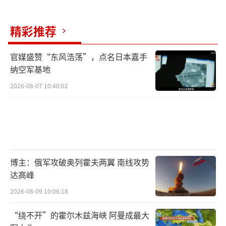
美国向土耳其出售F-35战斗机表示“深切担
忧”，信中援引了美国法律以及土耳其与伊朗
精彩推荐
的关系和“反以色列言论”。
官媒盛赞“东风浩荡”，点名日本嘉手
纳空军基地
当被问及是否对安卡拉仍拥有俄罗斯S-400
导弹系统感到担忧时，特朗普表示不担心。特
2026-08-07 10:40:02
朗普说：“我对于任何与土耳其有关的事情都
不担心。我认为我们现在与土耳其的关系可能
比以往任何时候都好，更加忠诚。”
预计以色列也会加紧游说，让特朗普放弃
博主：俄军攻破奥列霍夫两翼 南线攻势
达高峰
向土耳其出售F-35A战斗机。
2026-08-09 10:06:18
F-35A引进计划搁浅后，土耳其加快推
“绕不开”的霍尔木兹海峡 阿曼成最大
进“可汗”战斗机项目。