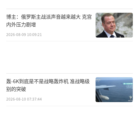
土耳其在2002年加入F-35战斗机项目，属‌
三级合作伙伴‌，投资约1750万美元，承担机
博主：俄罗斯主战派声音越来越大 克宫
身、发动机等‌超900种零部件‌制造任务。土耳其
内外压力剧增
最初计划采购120架F-35战斗机，后调整为‌100
2026-08-09 10:09:21
架F-35A‌，被移出项目后，已经生产下线的8架F
-35A‌均被美方扣留并转归美军使用。
“可能在美国国会遭遇强烈阻力”
轰-6K到底是不是战略轰炸机 准战略级
路透社报道称，美解除制裁后向土耳其提
别的突破
供F-35战机的举动很可能在美国国会遭遇强烈
2026-08-10 07:37:44
阻力。
上周，由共和党众议员劳勒（Mike Lawle
r）和民主党众议员谢尔曼（Brad Sherman）
领导的一个两党议员小组联名致信特朗普，对