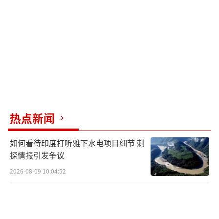
埃尔多安表示，F-35战斗机相关问题并非
两国关系中的新议题，土方此前已与美方进行
多次讨论，并希望土耳其购买F-35战斗机的愿
望能够得到积极回应。“我知道特朗普总统总
是信守承诺。”
美国政府2020年以土耳其购买俄罗斯制S-4
00防空导弹系统为由宣布对土实施制裁。具体
热点新闻
措施包括禁止向土国防工业局发放美国产品、
技术的出口许可和授权，对数名官员实施财产
如何看待印度打听雅下水电项目细节 刺
冻结和签证限制等。此外，因土方采购俄罗斯
探情报引发争议
的S-400防空系统，美国将土耳其“踢出”由美
2026-08-09 10:04:52
国主导、多国参与的F-35战斗机研发和生产项
目。