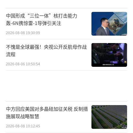
除了获得F-35战斗机，土耳其还希望顺利
获得美国制造的F-110发动机，这款发动机是土
中国形成“三位一体”核打击能力
耳其“可汗”（KAAN）国产隐身战斗机的“心
轰-6N携惊雷-1导弹引关注
脏”，对该战斗机项目的发展非常重要。该战
2026-08-08 19:30:09
斗机装配有两台涡扇发动机，具备对空与对地
不愧是全球最强！央视公开反航母作战
作战能力，可取代土耳其现役的F-16战斗机。
流程
路透社6月25日报道，特朗普政府将批准向
2026-08-06 10:50:54
土耳其出口通用电气航空航天公司的F-110涡扇
发动机，用于土耳其航空航天工业公司正在研
制的“可汗”隐身战斗机。
土耳其目前寻求采购约80台发动机，合同
中方回应美国对多晶硅加征关税 反制措
施展现战略智慧
金额超过7亿美元。美国政府是在未取得国会明
确支持的情况下强行推进该项目，众议院外交
2026-08-08 10:12:45