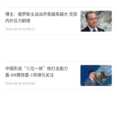
博主：俄罗斯主战派声音越来越大 克宫
内外压力剧增
2026-08-09 10:09:21
中国形成“三位一体”核打击能力
轰-6N携惊雷-1导弹引关注
2026-08-08 19:30:09