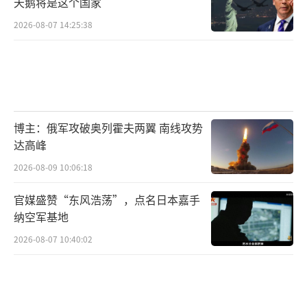
天鹅将是这个国家
2026-08-07 14:25:38
博主：俄军攻破奥列霍夫两翼 南线攻势
达高峰
2026-08-09 10:06:18
官媒盛赞“东风浩荡”，点名日本嘉手
纳空军基地
2026-08-07 10:40:02