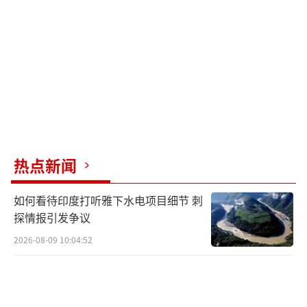
17日公布谅解备忘录正式文本，承诺在60天内
进行谈判并达成最终协议。
（责任编辑：卢其龙 CM088
2）
热点新闻
如何看待印度打听雅下水电项目细节 刺
探情报引发争议
2026-08-09 10:04:52