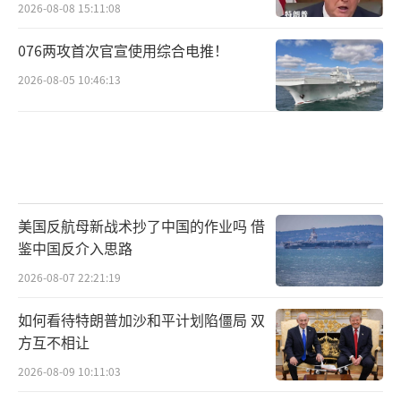
2026-08-08 15:11:08
076两攻首次官宣使用综合电推！
2026-08-05 10:46:13
美国反航母新战术抄了中国的作业吗 借
鉴中国反介入思路
2026-08-07 22:21:19
如何看待特朗普加沙和平计划陷僵局 双
方互不相让
2026-08-09 10:11:03