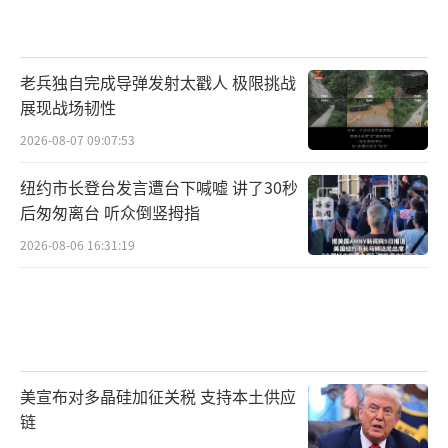
老兵独自完成导弹发射太戳人 极限挑战
展现战场韧性
2026-08-07 09:07:53
纽约市长登台发言遭台下喊嘘 讲了30秒
后匆匆离台 听众倒竖拇指
2026-08-06 16:31:19
美宣布对多晶硅加征关税 支持本土供应
链