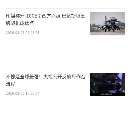
复石油制裁措施、对伊朗南部地区发动袭击以
及以色列持续在黎巴嫩采取军事行动。卡利巴
印媒称歼-10CE引西方兴趣 巴基斯坦王
夫表示，霸凌与敲诈的时代已经结束，这条路
牌战机成焦点
走不通，伊朗不会屈服。
2026-08-07 08:43:51
随着美伊双方相继释放强硬信号，中东局
势再次升温。霍尔木兹海峡作为全球能源运输
的重要通道，其安全形势也再次成为国际社会
关注的焦点。此次军事行动不仅关系到美伊关
不愧是全球最强！央视公开反航母作战
系走向，也可能进一步影响地区安全格局和全
流程
球能源市场稳定。
（责任编辑：张蕾 TT0001）
2026-08-06 10:50:54