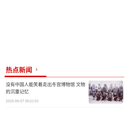
国官员表示，此轮行动是美国对伊朗实施的惩
罚性打击，不会很快结束，目标是让伊朗付出
沉重代价。
面对美方行动，伊朗强烈抗议。伊朗官员
加里巴巴迪表示，在过去三周时间里，美国多
次违反伊美谅解备忘录第一条和第二条内容。
他强调，伊朗已经向美国发出严正警告，任何
热点新闻
违背承诺的行为都将产生严重后果。伊朗将采
没有中国人能笑着走出冬宫博物馆 文物
取坚决措施，维护自身国家利益和国家安全。
的沉重记忆
伊朗伊斯兰议会议长卡利巴夫强烈谴责美国严
2026-08-07 09:21:01
重违反伊美谅解备忘录，指出美国的违规行为
主要包括破坏伊朗在霍尔木兹海峡的调整安
排、持续威胁对伊朗发动进一步军事打击、恢