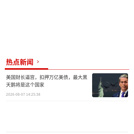
伊朗军方随后发表声明，称美国在中东地
区的所有军事基地都是其合法打击目标。伊朗
官员在社交媒体上发出警告，称如果美国敢攻
打哈尔克岛，没有一个美国士兵能活着回去。
伊朗外交部发言人指责美国违反《伊斯兰堡谅
解备忘录》，议长卡利巴夫也强调不会屈服于
热点新闻
霸凌与勒索。
美国财长逼宫，扣押万亿美债，最大黑
伊朗总统佩泽希齐扬当时正在伊拉克访
天鹅将是这个国家
问，得知美军空袭消息后中断行程返回德黑
2026-08-07 14:25:38
兰，并通过媒体批评美国的外交政策。特朗普
在安卡拉北约峰会上承认美军打击了哈尔克
岛，并暗示可能接管该岛。他同时表示目前未
对伊朗的桥梁、发电厂等关键基础设施进行打