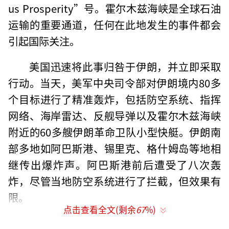
us Prosperity”号。霍尔木兹海峡是全球石油
运输的重要通道，任何在此地发生的事件都会
引起国际关注。
美国迅速将此事归咎于伊朗，并立即采取
行动。当天，美军中央司令部对伊朗境内80多
个目标进行了精准轰炸，包括防空系统、指挥
网络、海岸雷达、反舰导弹以及霍尔木兹海峡
附近的60多艘伊朗革命卫队小型快艇。伊朗南
部多地如阿巴斯港、锡里克、格什姆岛等地相
继传出爆炸声。阿巴斯港前后遭受了八次轰
炸，尽管当地防空系统进行了拦截，但效果有
限。
点击查看全文(剩余
67
%)
值得注意的是，美军发动攻击时正值伊朗