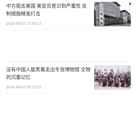
击，但不排除未来会这样做。
中方狙击美国 美官员意识到严重性 反
制措施精准打击
此次冲突导致国际油价暴涨，涨幅超过
2026-08-07 15:59:12
7%，逼近每桶80美元。截至7月8日晚间，双方
仍在僵持。特朗普威胁称美军可能会再次打击
伊朗，美军中央司令部也证实已接到相关指
令。美伊两国在霍尔木兹海峡控制权上的根本
矛盾仍未解决，全世界都在密切关注事态的发
没有中国人能笑着走出冬宫博物馆 文物
展。
的沉重记忆
2026-08-07 09:21:01
（责任编辑：卢其龙 CM0882）