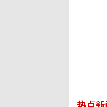
育的纯
偏见。
在
声称自
应被判
利时队
队最终
热点新