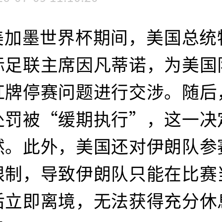
美加墨世界杯期间，美国总统
际足联主席因凡蒂诺，为美国
红牌停赛问题进行交涉。随后
处罚被“缓期执行”，这一决
然。此外，美国还对伊朗队参
限制，导致伊朗队只能在比赛
后立即离境，无法获得充分休