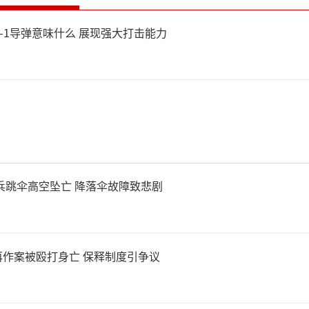
雷-1导弹意味什么 展现强大打击能力
兵跳伞高空坠亡 降落伞故障致悲剧
作案被殴打身亡 保释制度引争议