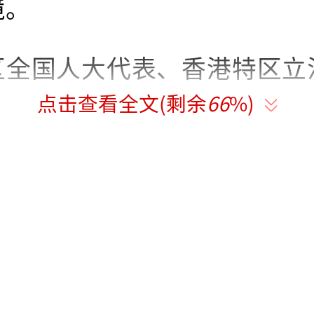
境。
区全国人大代表、香港特区立
点击查看全文(剩余
66
%)
撰文批评美国以政治干预体育
。他认为，这种行为让世界杯
灵魂。霍启刚指出，美国将体
使本届世界杯从一开始就蒙上
影。他强调必须对这种赤裸裸
高度警惕，并呼吁国际社会共