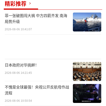
精彩推荐
打击身在土耳其的特朗普。7月7日以来，美伊
又再度大打出手，局势进一步紧张。
（责任编辑：
菲一张破图闯大祸 中方四箭齐发 南海
于浩淙 zx0176）
局势升级
2026-08-06 10:41:07
日本政府对华挑衅！
2026-08-06 14:21:45
不愧是全球最强！央视公开反航母作战
流程
2026-08-06 10:50:54