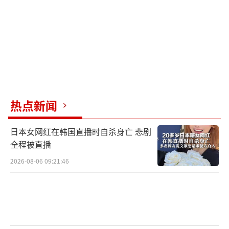
标。
据美联社报道，新的“空军一号”似乎没
有配备与旧“空军一号”相同的某些导弹探测
和对抗系统。一位专家表示，卡塔尔赠送的这
架飞机似乎更适合国内飞行。上周，这架飞机
完成了一次飞往北达科他州的国内飞行，特朗
热点新闻
普也曾乘坐它前往土耳其参加北约峰会。
日本女网红在韩国直播时自杀身亡 悲剧
路透社称，特朗普临时更换飞机的做法令
全程被直播
人意外。《纽约时报》报道称，出于安全考
2026-08-06 09:21:46
虑，特朗普8日晚间乘坐的是旧款“空军一
号”，这是应美国特勤局的要求做出的改变。
知情人士表示，新飞机并不具备旧飞机的所有
功能，更换专机是根据特勤局的建议采取的预