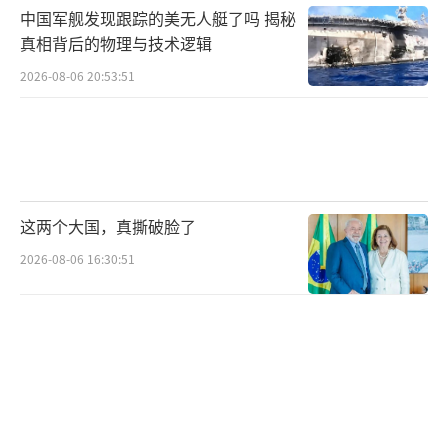
防措施，并非出于特定威胁。
中国军舰发现跟踪的美无人艇了吗 揭秘
真相背后的物理与技术逻辑
特朗普离开安卡拉时，迅速登上了那架老
2026-08-06 20:53:51
旧的“空军一号”，随行记者们甚至来不及拍
摄他登机的画面。机上乘客也被要求在起飞前
拉下遮光帘。飞机于8日深夜降落在米尔登霍尔
机场，之后特朗普换乘新“空军一号”返回华
盛顿。
这两个大国，真撕破脸了
2026-08-06 16:30:51
伊朗国际新闻网报道称，一位伊朗官员在X
上表示，当特朗普身在土耳其时，他处于伊朗
的打击范围内，但伊朗没有动手，以维护和近
邻的关系。今年2月28日，哈梅内伊等人在美国
和以色列对伊朗的袭击中身亡。国葬期间，伊
朗国内要求复仇的声音再度高涨，还有人呼吁