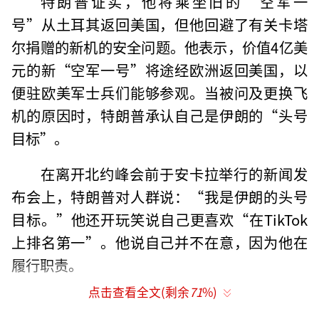
特朗普证实，他将乘坐旧的“空军一
号”从土耳其返回美国，但他回避了有关卡塔
尔捐赠的新机的安全问题。他表示，价值4亿美
元的新“空军一号”将途经欧洲返回美国，以
便驻欧美军士兵们能够参观。当被问及更换飞
机的原因时，特朗普承认自己是伊朗的“头号
目标”。
在离开北约峰会前于安卡拉举行的新闻发
布会上，特朗普对人群说：“我是伊朗的头号
目标。”他还开玩笑说自己更喜欢“在TikTok
上排名第一”。他说自己并不在意，因为他在
履行职责。
点击查看全文(剩余
71
%)
特朗普表示，新飞机将飞往军事基