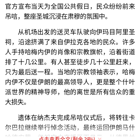
官方宣布当天为全国公共假日，民众纷纷前来
吊唁，整座圣城沉浸在肃穆的氛围中。
从机场出发的送灵车队驶向伊玛目阿里圣
祠，沿途挤满了来自伊拉克各地的民众。许多
人手持哈梅内伊的肖像和宗教旗帜，沿着街道
排了十几公里。有人甚至徒步几十公里赶来，
只为最后送一程。当地的宗教领袖表示，哈梅
内伊不仅是伊朗的最高领导人，更是整个什叶
派世界的精神导师，他的离世是所有信众的重
大损失。
遗体在纳杰夫完成吊唁仪式后，将转往卡
尔巴拉继续举行悼念活动，最终运回伊朗马什
哈德安葬。伊朗官方直播画面显示，从德黑兰
点击查看全文(剩余
29
%)