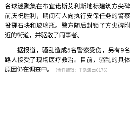
名球迷聚集在布宜诺斯艾利斯地标建筑方尖碑
前庆祝胜利，期间有人向执行安保任务的警察
投掷石块和玻璃瓶。警方随后封锁了方尖碑附
近的街道，并驱散了闹事者。
据报道，骚乱造成5名警察受伤，另有9名
路人接受了现场医疗救治。目前，骚乱的具体
原因仍在调查中。
（责任编辑：于浩淙 zx0176）