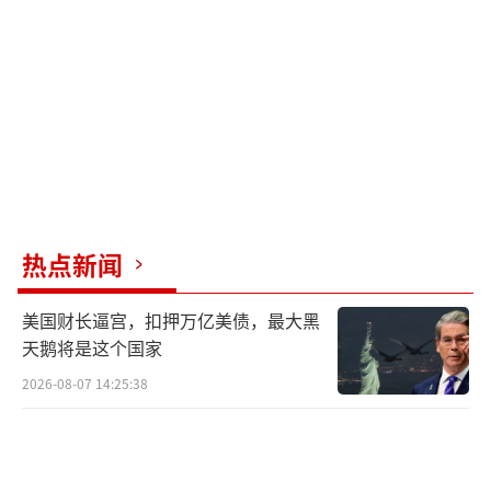
这次海军的成功发射加上此前火箭军的成
功发射，表明我国“三位一体”战略核力量中
的陆基和海基两个重要组成部分都在有效运
转，进一步强化了整体威慑力和可靠性。此
外，海基潜射弹道导弹更可能形成二次核打击
能力，即在遭受敌方核打击后仍能进行反击。
战略核潜艇隐蔽性强，不易被探测，这种能力
热点新闻
越强，战略威慑和核反击能力也越强，有助于
美国财长逼宫，扣押万亿美债，最大黑
应对核威胁与核讹诈、打破核垄断，捍卫国家
天鹅将是这个国家
主权和安全。
2026-08-07 14:25:38
关于这次试射，中方已事先向有关国家作
了通报，体现了中国坚持自卫防御核战略的一
贯立场，展示了核政策的高度透明和负责任。