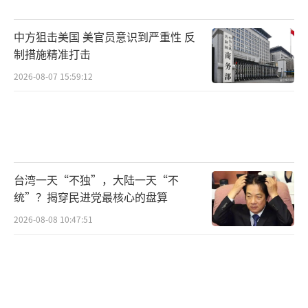
使用训练模拟弹头可以避免对海洋环境造成污
中方狙击美国 美官员意识到严重性 反
染或威胁。中国进行战略导弹试射的频率在核
制措施精准打击
大国中较低，这说明中国核力量建设是克制、
2026-08-07 15:59:12
稳健、防御性的。克制与威慑相结合，让中国
能够守住不主动升级对抗的底线，同时筑牢不
容挑战的安全红线。这些细节都体现出中国负
责任的态度。试射战略导弹是为了表明坚定捍
卫国家主权和安全的决心和能力，发展核力量
台湾一天“不独”，大陆一天“不
是为了维护国家主权和安全，不对任何无恶意
统”？揭穿民进党最核心的盘算
国家构成威胁。
（责任编辑：卢其龙 CM0882）
2026-08-08 10:47:51