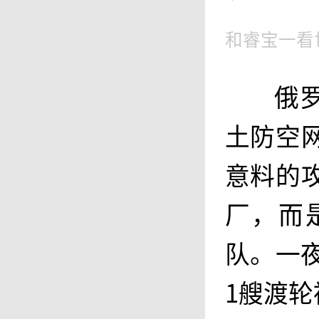
和睿宝一看
俄
土防空
意料的
厂，而
队。一
1艘渡轮