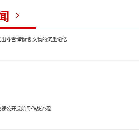
袭击了西伯利亚的鄂木斯克炼
闻
促使俄罗斯将防空资源调往内
、圣彼得堡等地的防御。但乌
出冬宫博物馆 文物的沉重记忆
速海，借助北约的情报支持，
了航行中的船队。
里米亚的燃油供应本已紧张，
央视公开反航母作战流程
油宣布进入紧急状态，限量供
过刻赤大桥的陆路补给已被频