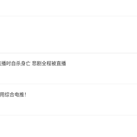
（责任编辑：张蕾 TT0001）
播时自杀身亡 悲剧全程被直播
使用综合电推！