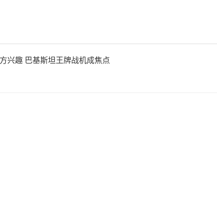
上航线成为最后一条相对稳定
在也被切断。与此同时，鄂木
引西方兴趣 巴基斯坦王牌战机成焦点
受到影响。AVT-10蒸馏装
8%，日均减少2.46万吨成
11装置也因网络攻击被迫关
整个炼厂暂停了在圣彼得堡交
售，使得影子舰队即使想恢复
足够的燃油。