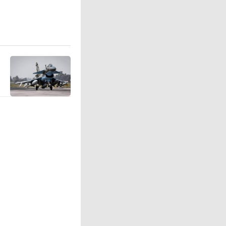
的补给通
斯克炼厂
置起火，占
品油，连带
停，占比3
易所的汽
运营也难