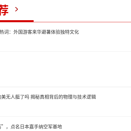
荐
今，俄罗斯面临两难选择：若
护内陆炼油厂和军工厂，亚速
"成海外热词：外国游客来华避暑体验独特文化
将继续遭受攻击；若抽调部分
岸线，则内陆的重要设施又会
。军事时评员批评联邦层面缺
机防空调度，指出各机构各自
的美无人艇了吗 揭秘真相背后的物理与技术逻辑
难以全面布防，前线征兵导致
足。
荡”，点名日本嘉手纳空军基地