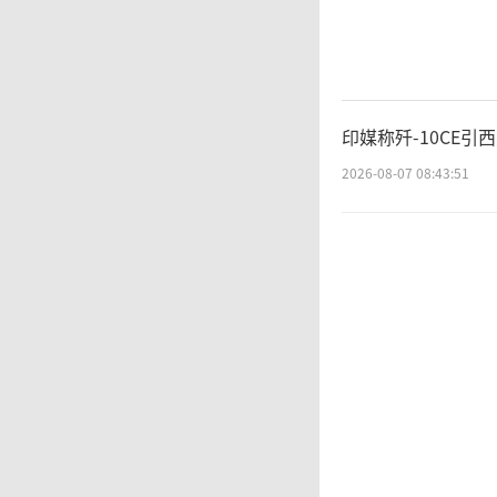
断，海
道，现
印媒称歼-10CE
的产能也
2026-08-07 08:43:51
总产能3
AVT-
7%。
柴油销
以凑齐