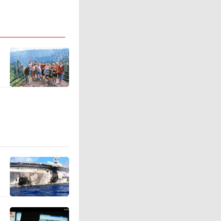
继续集中
海的船队
防空力量
暴露于危
乏统一的
为战，国
后方防空