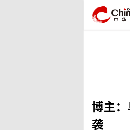
博主：
袭