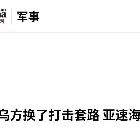
军事
乌方换了打击套路 亚速