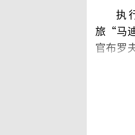
执
旅“马
官布罗
前确认身
anar-1
Savra
第八艘
运输了