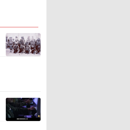
油厂。这
陆，加强
军却突然
成功定位
几周前当
应燃油。
繁袭击中