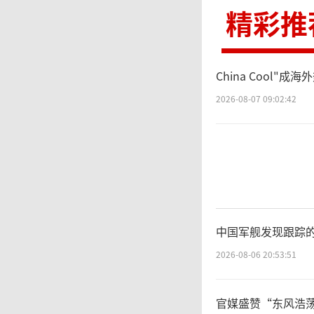
精彩推
如
资源保
China Cool
2026-08-07 09:02:42
和港口
保护海
险之中
反无人
中国军舰发现跟踪
2026-08-06 20:53:51
土太大
力量不
官媒盛赞“东风浩