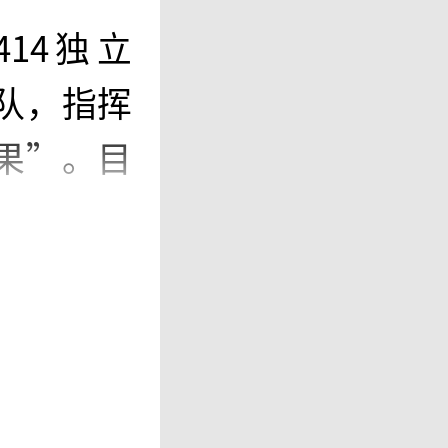
14独立
队，指挥
果”。目
a-3、S
Aleksey
7000吨，
油轮总共
油罐车的