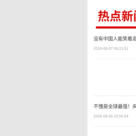
纪录，
热点新
一事件
莫斯科
没有中国人能笑着走
转向亚
2026-08-07 09:21:01
并摧毁
克
不愧是全球最强！
地因缺
2026-08-06 10:50:54
原本通