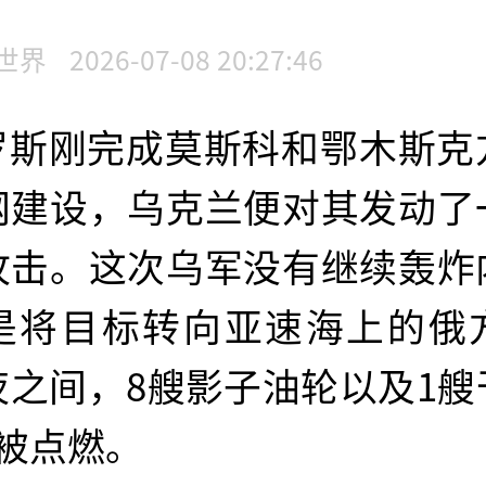
世界
2026-07-08 20:27:46
罗斯刚完成莫斯科和鄂木斯克
网建设，乌克兰便对其发动了
攻击。这次乌军没有继续轰炸
是将目标转向亚速海上的俄
夜之间，8艘影子油轮以及1艘
被点燃。