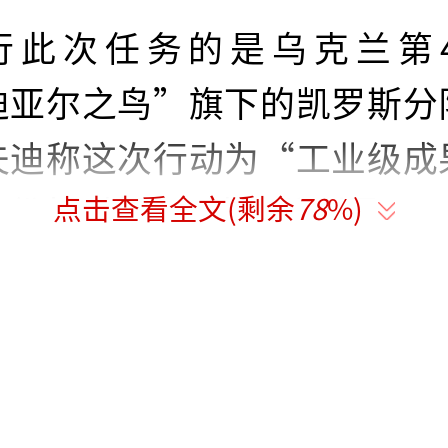
行此次任务的是乌克兰第4
迪亚尔之鸟”旗下的凯罗斯分
夫迪称这次行动为“工业级成
点击查看全文(剩余
78
%)
份的7艘影子油轮分别是Vener
、Sanar-17、Klimena、Teti、
sov和Penelopa，每艘载重约
的具体信息尚未公开。这8艘
约5万吨燃油，相当于上千辆